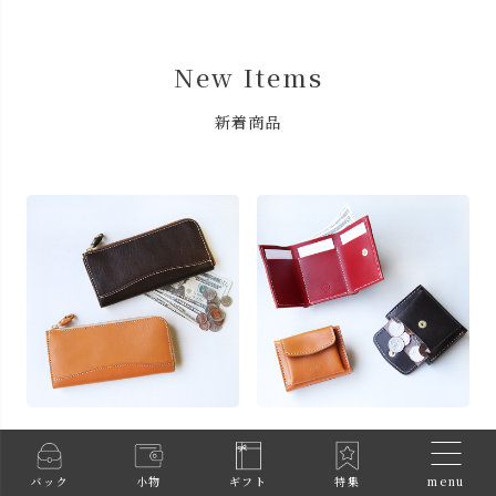
New Items
新着商品
L字ZIP長財布
三つ折りミニ財布
カ
¥
35,200
¥
19,800
税込
税込
menu
バック
小物
ギフト
特集