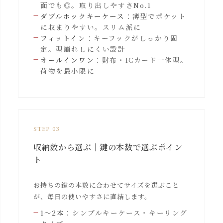
面でも◎。取り出しやすさNo.1
ダブルホックキーケース
：薄型でポケット
に収まりやすい。スリム派に
フィットイン
：キーフックがしっかり固
定。型崩れしにくい設計
オールインワン
：財布・ICカード一体型。
荷物を最小限に
STEP 03
収納数から選ぶ｜鍵の本数で選ぶポイン
ト
お持ちの鍵の本数に合わせてサイズを選ぶこと
が、毎日の使いやすさに直結します。
1〜2本
：シンプルキーケース・キーリング