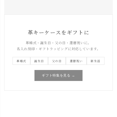
でラッピングオプションをお選びくださ
即納マーク付き商品は注文翌営業日以内に
い。
発送いたします。送料や配送条件の詳細に
ついては
ご利用ガイド
をご確認ください。
革キーケースをギフトに
革婚式・誕生日・父の日・還暦祝いに。
名入れ刻印・ギフトラッピングに対応しています。
革婚式
誕生日
父の日
還暦祝い
新生活
ギフト特集を見る →