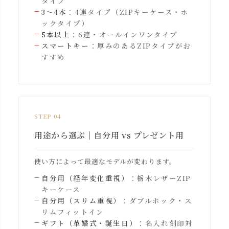
タイプ
3〜4本
：4連タイプ（ZIPキーケース・ホ
ックタイプ）
5本以上
：6連・オールインワンタイプ
スマートキー
：厚みのあるZIPタイプがお
すすめ
STEP 04
用途から選ぶ｜自分用 vs プレゼント用
使い方によって最適なモデルが変わります。
自分用（経年変化重視）
：栃木レザーZIP
キーケース
自分用（スリム重視）
：ダブルホック・ス
リムフィットイン
ギフト（革婚式・誕生日）
：名入れ刻印対