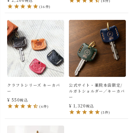
¥
2,200
税込
(8件)
(16件)
クラフトシリーズ キーカバ
公式サイト・薬院本店限定/
ー
ルガトショルダー／キーカバ
ー
¥
550
税込
¥
1,320
税込
(6件)
(5件)