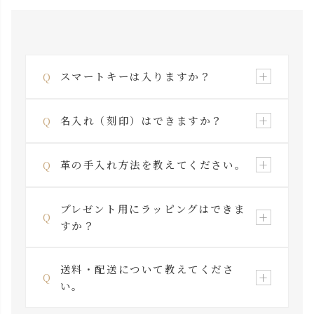
+
スマートキーは入りますか？
Q
はい、レザーZIPキーケース（\8,580〜）は
+
名入れ（刻印）はできますか？
Q
スマートキー対応です。車種によってはサイ
ズをご確認いただく場合がございます。商
はい、別途オプションにて対応しておりま
+
革の手入れ方法を教えてください。
Q
品ページの寸法情報もご参照ください。
す。プレゼントや記念品として多くご利用い
ただいています。詳細は各商品ページのオ
栃木レザーは乾燥に弱いため、定期的なク
プレゼント用にラッピングはできま
プション欄をご確認ください。
+
Q
リームケアをおすすめします。月に1回程
すか？
度、革用クリームを少量布に取り、全体に
薄く伸ばしてください。詳しくは
革のお手
はい、ギフトラッピングに対応していま
送料・配送について教えてくださ
入れページ
をご覧ください。
+
Q
す。革婚式・誕生日・父の日などの贈り物
い。
としてもご利用いただけます。カート画面