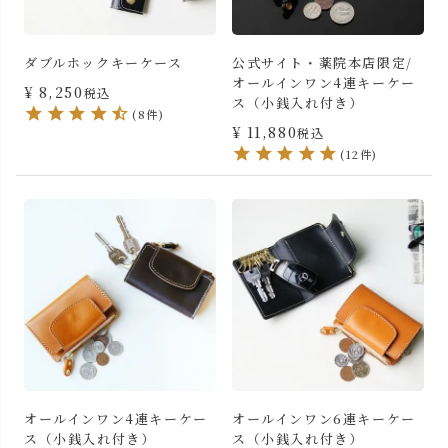
ダブルホックキーケース
公式サイト・薬院本店限定/
オールインワン4連キーケー
¥
8,250
税込
ス（小銭入れ付き）
(8件)
¥
11,880
税込
(12件)
オールインワン4連キーケー
オールインワン6連キーケー
ス（小銭入れ付き）
ス（小銭入れ付き）