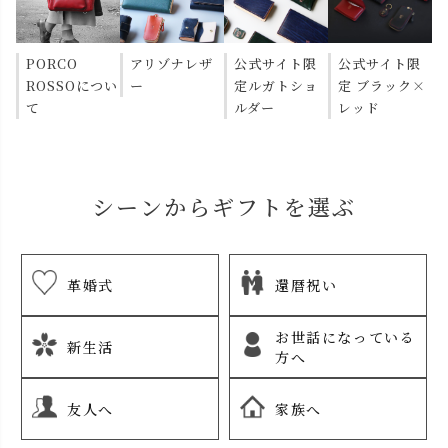
PORCO
アリゾナレザ
公式サイト限
公式サイト限
ROSSOについ
ー
定ルガトショ
定 ブラック×
て
ルダー
レッド
シーンからギフトを選ぶ
革婚式
還暦祝い
お世話になっている
新生活
方へ
友人へ
家族へ