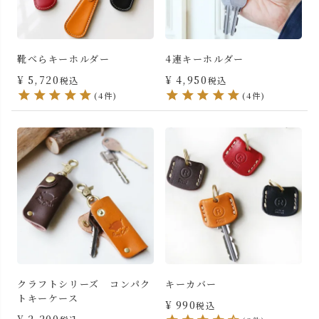
靴べらキーホルダー
4連キーホルダー
¥
5,720
¥
4,950
税込
税込
(4件)
(4件)
クラフトシリーズ コンパク
キーカバー
トキーケース
¥
990
税込