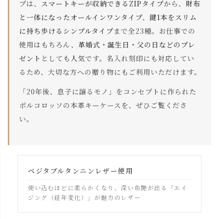
プは、
スマートキーが収納できるZIPタイプ
から、
財布
と一体になったオールインワンタイプ
、
鍵1本をスリム
に持ち歩けるシンプルタイプ
まで全23種。お仕事での
使用はもちろん、
革婚式・誕生日・父の日などのプレ
ゼント
としても人気です。名入れ刻印にも対応してい
るため、大切な方への贈り物にもご利用いただけます。
「20年後、息子に譲るモノ」をコンセプトに作られた
ポルコロッソの本革キーケースを、ぜひご覧くださ
い。
ベジタブルタンニンレザー使用
使い込むほどに柔らかくなり、深い色艶が出る「エイ
ジング（経年変化）」が魅力のレザー