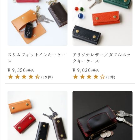
スリムフィットインキーケー
アリゾナレザー／ダブルホッ
ス
クキーケース
¥
9,350
¥
9,020
税込
税込
(19件)
(1件)