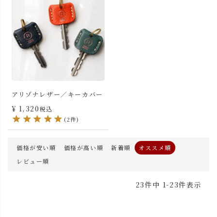
アリゾナレザー／キーカバー
¥
1,320
税込
(2件)
価格が安い順
価格が高い順
新着順
オススメ順
レビュー順
23
件中
1
-
23
件表示