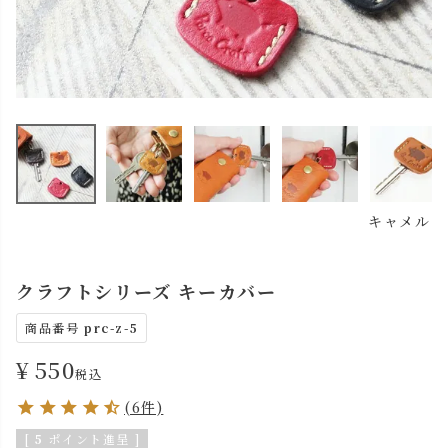
キャメル
クラフトシリーズ キーカバー
商品番号
prc-z-5
¥
550
税込
(6件)
[
5
ポイント進呈 ]