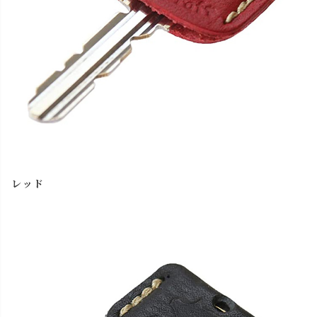
close
名入れについて【アルファベット大文字のみ、3文字まで】
レッド
(
必
名入れ文字はご購入手続きの途中に出てくる「通信欄」に
須
ご記入ください。
)
色
再入荷お知
キャメル