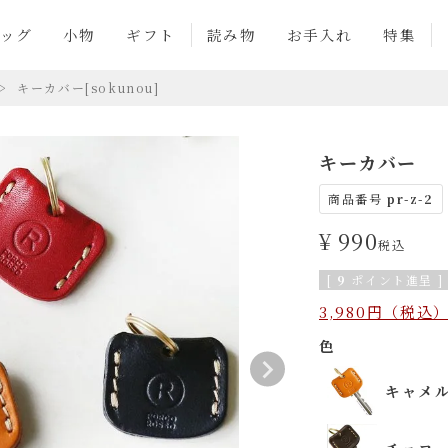
ッグ
小物
ギフト
読み物
お手入れ
特集
キーカバー[sokunou]
キーカバー
商品番号
pr-z-2
¥
990
税込
[
9
ポイント進呈 ]
3,980円（税
色
キャメ