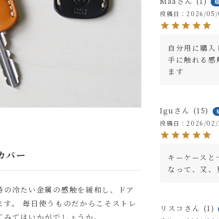
Maa
1
投稿日
2026/05/
自分用に購入
手に触れる感
ます
Igu
15
投稿日
2026/02/
カバー
キーケースと
なって、又、
時の冷たい金属の感触を緩和し、ドア
ます。 毎日使うものだからこそストレ
リスコ
1
てみてはいかがでしょうか。