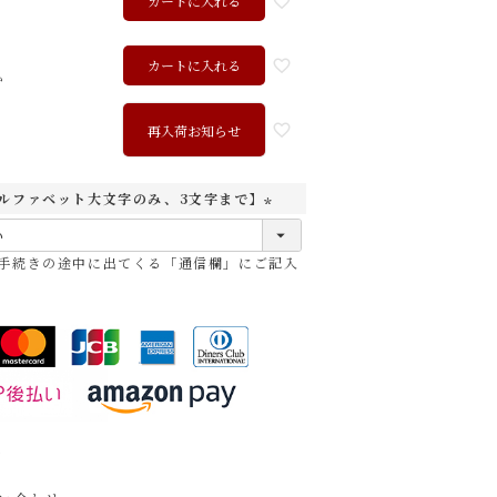
カートに入れる
カートに入れる
か
ク
再入荷お知らせ
ルファベット大文字のみ、3文字まで】
(
必
手続きの途中に出てくる「通信欄」にご記入
須
)
ャメル
チョコ
レッド
ブラック
て