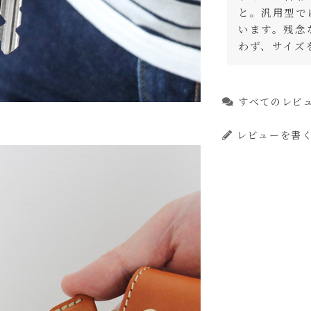
と。汎用型で
ョコ
カ
います。残念
わず、サイズ
ッド
カ
りわずか
すべてのレビ
ラック
庫切れ
レビューを書