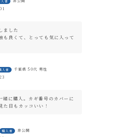
非公開
購入者
01
しました

触も良くて、とっても気に入って
千葉県
50代
男性
購入者
23
一緒に購入。カギ番号のカバーに
見た目もカッコいい！
非公開
購入者