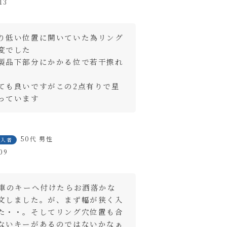
13
り低い位置に開いていた為リング
変でした

製品下部分にかかる位で若干擦れ
ても良いですがこの2点有りで星
っています
close
50代
男性
購入者
09
の車のキーへ付けたらお洒落かな
文しました。が、まず幅が狭く入
た・・。そしてリング穴位置も合
ートに入れる
ないキーがあるのではないかなぁ