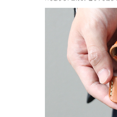
名入れにつ
名入れ文字
色
キ