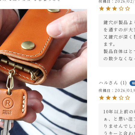
投稿日
2026/02/
鍵穴が製品よ
を通すのが大
又鍵穴が深く
ます。

製品自体はと
の数少なくな
いて【アルファベット大文字のみ、3文字まで】
ハル
1
(
投稿日
2026/01/
必
はご購入手続きの途中に出てくる「通信欄」にご記入ください。
須
)
10年以上前
ぁ、と思い注
りませんでし
ャメル
カ
うキーと合わ