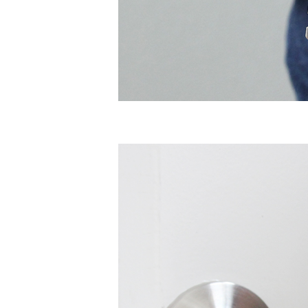
チ
レ
残
ブ
在