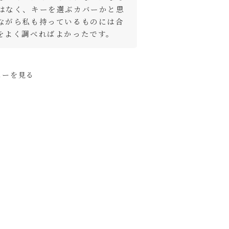
はなく、キーを選ぶカバーかと思
ートに入れる
ながら私も持っているものには合
をよく調べればよかったです。
ートに入れる
ューを見る
再入荷お知
らせ
く