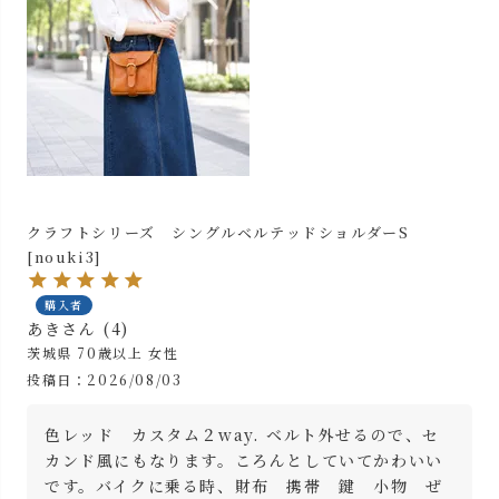
クラフトシリーズ シングルベルテッドショルダーS
[nouki3]
購入者
あき
4
茨城県
70歳以上
女性
投稿日
2026/08/03
色レッド　カスタム２way. ベルト外せるので、セ
カンド風にもなります。ころんとしていてかわいい
です。バイクに乗る時、財布　携帯　鍵　小物　ぜ