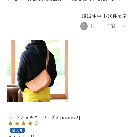
1812
件中
1
-
10
件表示
1
2
…
182
ムーンショルダーバッグS [nouki3]
購入者
セイ
1