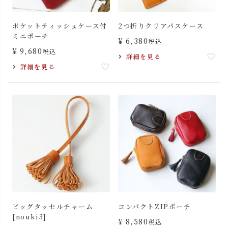
ポケットティッシュケース付
2つ折りクリアパスケース
ミニポーチ
¥
6,380
税込
¥
9,680
税込
詳細を見る
詳細を見る
ビッグタッセルチャーム
コンパクトZIPポーチ
[nouki3]
¥
8,580
税込