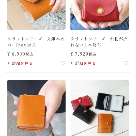
クラフトシリーズ 文庫本カ
クラフトシリーズ お札が折
バー[nouki1]
れないミニ財布
¥
6,930
¥
7,920
税込
税込
詳細を見る
詳細を見る