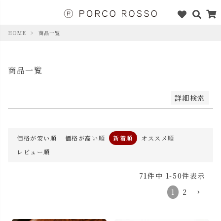
価格が高い順
優先度順
レビュー順
HOME
商品一覧
キーワードヒット順
商品一覧
検索
詳細検索
価格が安い順
価格が高い順
新着順
オススメ順
レビュー順
71
件中
1
-
50
件表示
1
2