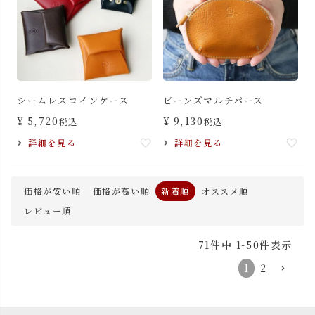
シームレスコインケース
ビーンズマルチパース
¥
5,720
¥
9,130
税込
税込
詳細を見る
詳細を見る
価格が安い順
価格が高い順
新着順
オススメ順
レビュー順
71
件中
1
-
50
件表示
1
2