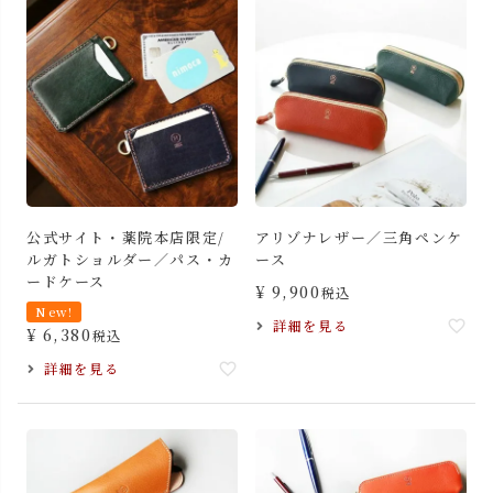
公式サイト・薬院本店限定/
アリゾナレザー／三角ペンケ
ルガトショルダー／パス・カ
ース
ードケース
¥
9,900
税込
New!
詳細を見る
¥
6,380
税込
詳細を見る