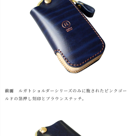
close
前面
ルガトショルダーシリーズのみに施されたピンクゴー
名入れについて【アルファベット大文字のみ、3文字まで】
ルドの箔押し刻印とブラウンステッチ。
(
必
名入れ文字はご購入手続きの途中に出てくる「通信欄」に
須
ご記入ください。
)
色