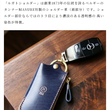
「ルガトショルダー」は創業1873年の伝統を誇るベルギーの
タンナーMASURE社製のショルダー革（肩部分）です。ショ
ルダー部位ならではのトラ目により濃淡のある透明感の 高い
染色が特徴。