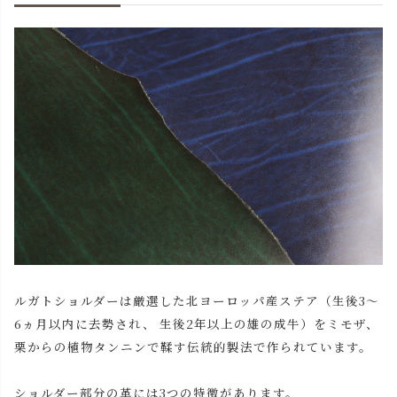
ルガトショルダーは厳選した北ヨーロッパ産ステア（生後3～
6ヵ月以内に去勢され、 生後2年以上の雄の成牛）をミモザ、
栗からの植物タンニンで鞣す伝統的製法で作られています。
ショルダー部分の革には3つの特徴があります。