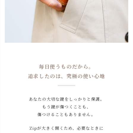
レッド
カートに入れる
ブラック
カートに入れる
キャメル：ブラウンファス
カートに入れる
ナー
チョコ：ベージュファスナ
カートに入れる
ー
毎日使うものだから。
レッド：ブラックファスナ
カートに入れる
ー
追求したのは、究極の使い心地
ブラック：ブラウンファス
カートに入れる
ナー
あなたの大切な鍵をしっかりと保護。
もう鍵が傷つくことも、
傷つけることもありません。
Zipが大きく開くため、必要なときに