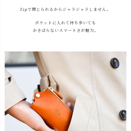
Zipで閉じられるからジャラジャラしません。
ポケットに入れて持ち歩いても
close
かさばらない
スマートさが魅力。
名入れについて【アルファベット大文字のみ、3文字まで】
(
必
名入れ文字はご購入手続きの途中に出てくる「通信欄」に
須
ご記入ください。
)
色
キャメル
カートに入れる
チョコ
カートに入れる