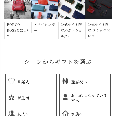
PORCO
アリゾナレザ
公式サイト限
公式サイト限
ROSSOについ
ー
定ルガトショ
定 ブラック×
て
ルダー
レッド
シーンからギフトを選ぶ
革婚式
還暦祝い
お世話になっている
新生活
方へ
友人へ
家族へ