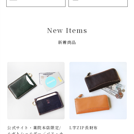
New Items
新着商品
L字ZIP長財布
三つ折りミニ財布
カ