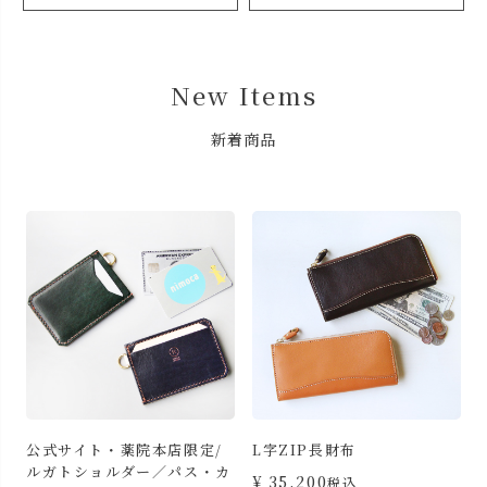
New Items
新着商品
L字ZIP長財布
三つ折りミニ財布
カ
¥
35,200
¥
19,800
税込
税込