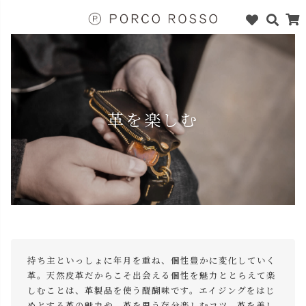
革を楽しむ
持ち主といっしょに年月を重ね、個性豊かに変化していく
革。天然皮革だからこそ出会える個性を魅力ととらえて楽
しむことは、革製品を使う醍醐味です。エイジングをはじ
めとする革の魅力や、革を思う存分楽しむコツ、革を美し