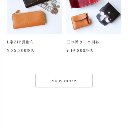
L字ZIP長財布
三つ折りミニ財布
カ
¥
35,200
¥
19,800
税込
税込
view more