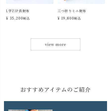
L字ZIP長財布
三つ折りミニ財布
カ
¥
35,200
¥
19,800
税込
税込
view more
おすすめアイテムのご紹介