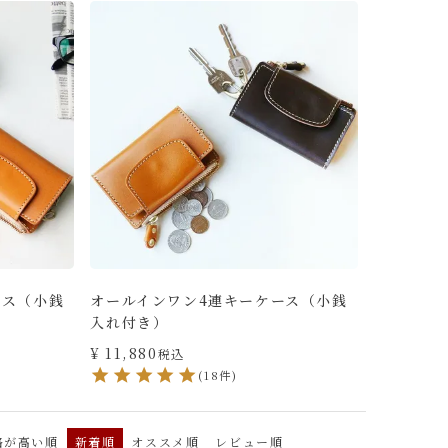
ース（小銭
オールインワン4連キーケース（小銭
入れ付き）
¥
11,880
税込
(18件)
格が高い順
新着順
オススメ順
レビュー順