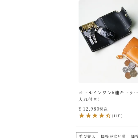
オールインワン6連キーケ
入れ付き）
¥
12,980
税込
(11件)
並び替え
価格が安い順
価