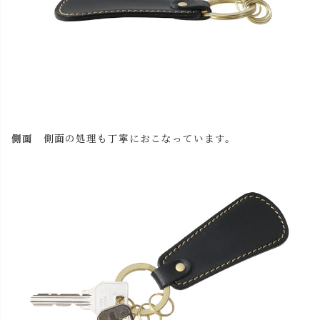
側面
側面の処理も丁寧におこなっています。
close
名入れについて 【アルファベット大文字のみ、3文字ま
で】
(
必
名入れ文字はご購入手続きの途中に出てくる「通信欄」に
須
ご記入ください。
)
色