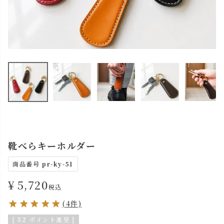
靴べらキーホルダー
商品番号
pr-ky-51
¥
5,720
税込
(4件)
[
52
ポイント進呈 ]