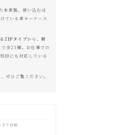
た本革製。使い込むほ
続けている革キーケース
るZIPタイプ
から、
財
まで全23種。お仕事での
れ刻印にも対応している
を、ぜひご覧ください。
っきり収納