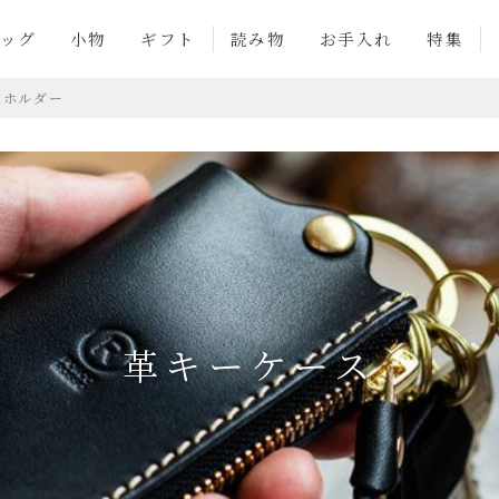
ッグ
小物
ギフト
読み物
お手入れ
特集
ーホルダー
革キーケース