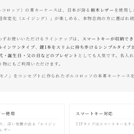
（ポルコロッソ）の革キーケースは、日本が誇る
栃木レザー
を使用し
経年変化（エイジング）」が楽しめる、本物志向の方に選ばれ
わずお使いいただけるラインナップは、
スマートキーが収納でき
ルインワンタイプ
、
鍵1本をスリムに持ち歩けるシンプルタイプ
式・誕生日・父の日などのプレゼント
としても人気です。名入
り物にもご利用いただけます。
るモノ」をコンセプトに作られたポルコロッソの本革キーケース
ザー使用
スマートキー対応
り、深い色艶が出る「エイジン
ZIPタイプはスマートキーもす
レザー