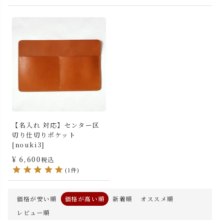
【名入れ 対応】センター区
切り仕切りポケット
[nouki3]
¥
6,600
税込
(1件)
価格が安い順
価格が高い順
新着順
オススメ順
レビュー順