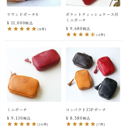
ラウンドポーチS
ポケットティッシュケース付
ミニポーチ
¥
11,000
税込
¥
9,680
税込
(8件)
(4件)
ミニポーチ
コンパクトZIPポーチ
¥
9,130
¥
8,580
税込
税込
(14件)
(7件)