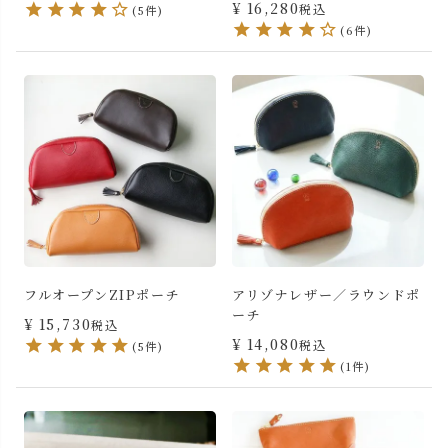
¥
16,280
税込
(5件)
(6件)
フルオープンZIPポーチ
アリゾナレザー／ラウンドポ
ーチ
¥
15,730
税込
¥
14,080
税込
(5件)
(1件)