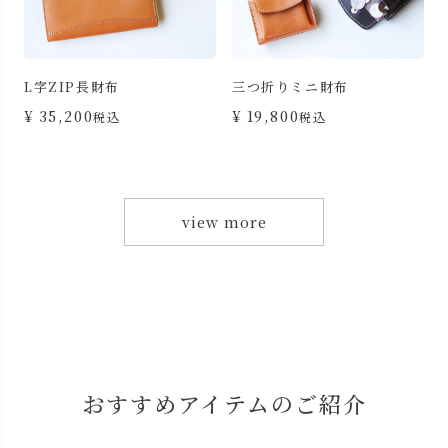
L字ZIP長財布
三つ折りミニ財布
カ
¥
35,200
¥
19,800
税込
税込
view more
おすすめアイテムのご紹介