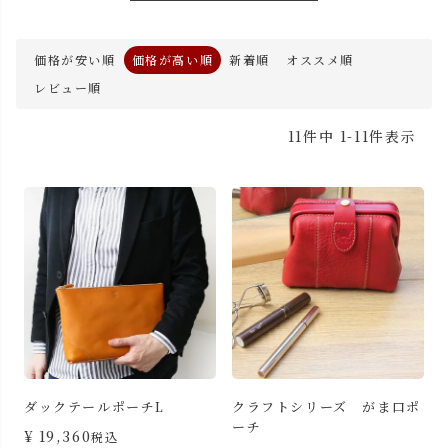
価格が安い順
価格が高い順
新着順
オススメ順
レビュー順
11
件中
1
-
11
件表示
ダックテールポーチL
クラフトシリーズ がま口ポ
ーチ
¥
19,360
税込