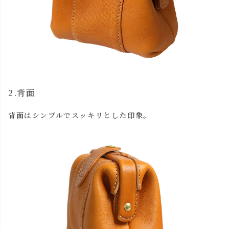
2.背面
close
背面はシンプルでスッキリとした印象。
名入れについて 【アルファベット大文字のみ、3文字ま
で】
(
必
名入れ文字はご購入手続きの途中に出てくる「通信欄」に
須
ご記入ください。
)
色
キャメル