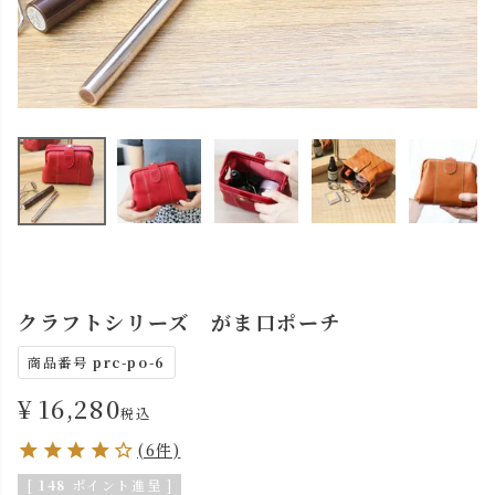
クラフトシリーズ がま口ポーチ
商品番号
prc-po-6
¥
16,280
税込
(6件)
[
148
ポイント進呈 ]