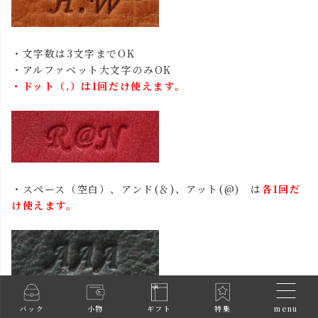
・文字数は3文字までOK
・アルファベット大文字のみOK
・ドット（.）は1回だけ使えます。
・スペース（空白）、アンド(＆)、アット(@) は
各1回だ
け使えます。
・同じ母音は3文字まで、同じ子音は2文字まで使えます。
menu
バック
小物
ギフト
特集