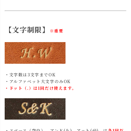
【文字制限】
※重要
・文字数は3文字までOK
・アルファベット大文字のみOK
・ドット（.）は1回だけ使えます。
・スペース（空白）、アンド(＆)、アット(@) は
各1回だ