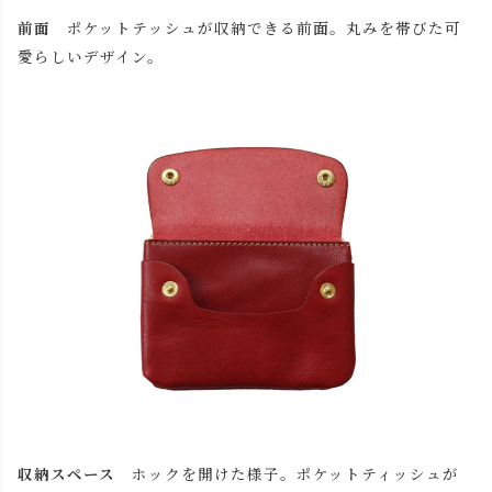
前面
ポケットテッシュが収納できる前面。丸みを帯びた可
愛らしいデザイン。
close
名入れについて 【アルファベット大文字のみ、3文字ま
で】
(
必
名入れ文字はご購入手続きの途中に出てくる「通信欄」に
須
ご記入ください。
)
色
キャメル
収納スペース
ホックを開けた様子。ポケットティッシュが
カートに入れる