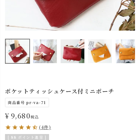
ポケットティッシュケース付ミニポーチ
商品番号
pr-va-71
¥
9,680
税込
(4件)
[
88
ポイント進呈 ]