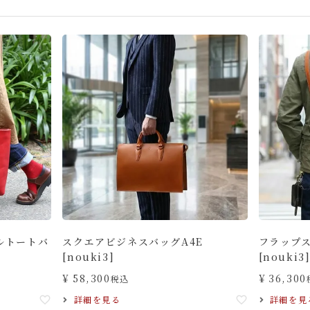
ルトートバ
スクエアビジネスバッグA4E
フラップ
[nouki3]
[nouki3
¥
58,300
¥
36,300
税込
詳細を見る
詳細を見