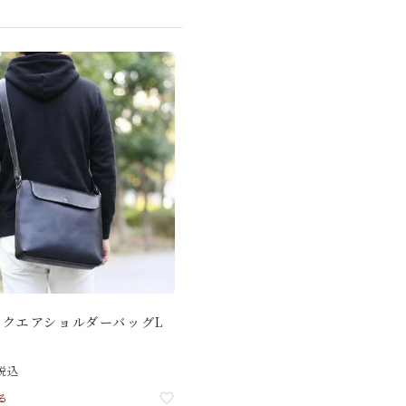
スクエアショルダーバッグL
]
税込
る