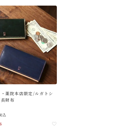
ト・薬院本店限定/ルガトシ
／長財布
税込
る