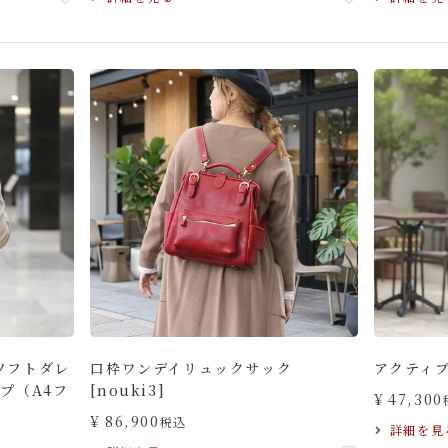
ソフトダレ
口枠ワンデイリュックサック
アクティブ
プ（A4フ
[nouki3]
¥
47,300
¥
86,900
税込
詳細を見