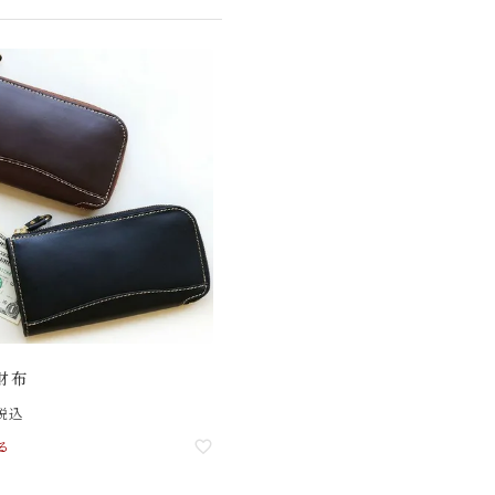
長財布
税込
る