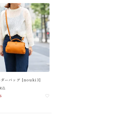
ーバッグ [nouki3]
税込
る