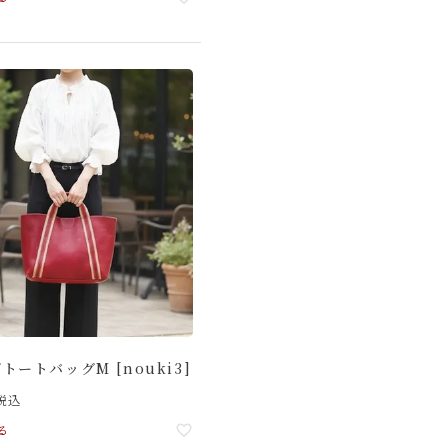
トートバッグM [nouki3]
税込
る