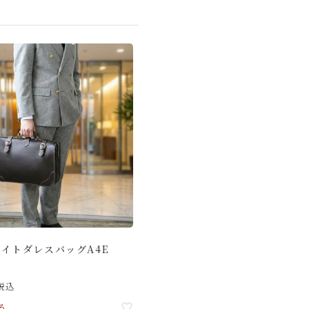
イトダレスバッグA4E
]
税込
る