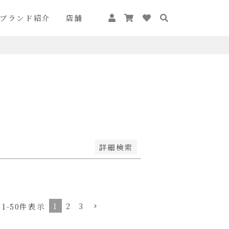
ブランド紹介
店舗
が安い順
価格が高い順
キーワードヒット順
詳細検索
1
2
3
1
-
50
件表示