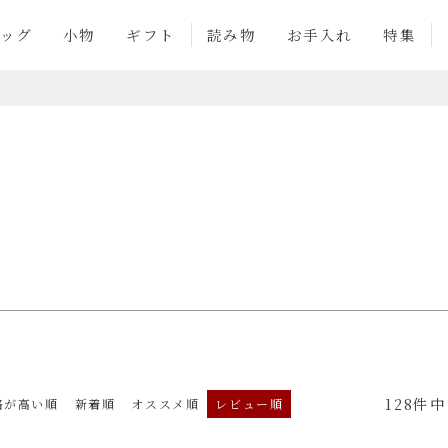
商品番号
ッグ
小物
ギフト
読み物
お手入れ
特集
並び順
新着順
登録順
価格
優先度順
レビュー順
検索
128
件中
格が高い順
新着順
オススメ順
レビュー順