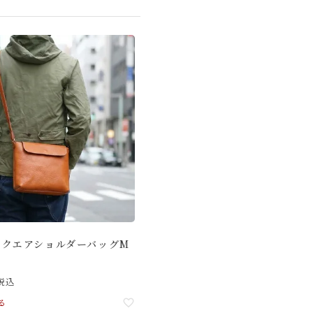
スクエアショルダーバッグM
]
税込
る