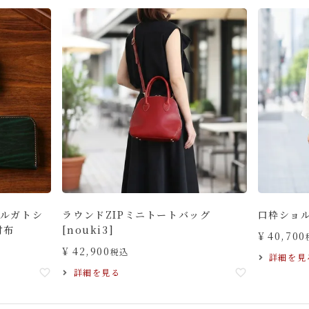
/ルガトシ
ラウンドZIPミニトートバッグ
口枠ショルダ
財布
[nouki3]
¥
40,700
¥
42,900
税込
詳細を見
詳細を見る