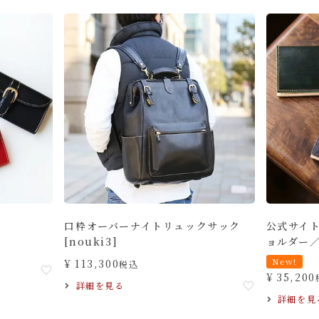
口枠オーバーナイトリュックサック
公式サイ
[nouki3]
ョルダー
¥
113,300
New!
税込
¥
35,200
詳細を見る
詳細を見