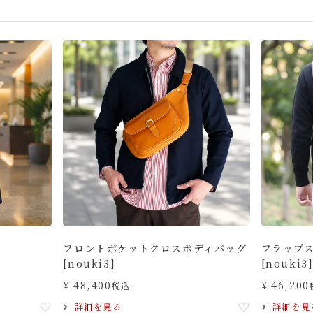
フロントポケットクロスボディバッグ
フラップ
[nouki3]
[nouki3
¥
48,400
¥
46,200
税込
詳細を見る
詳細を見