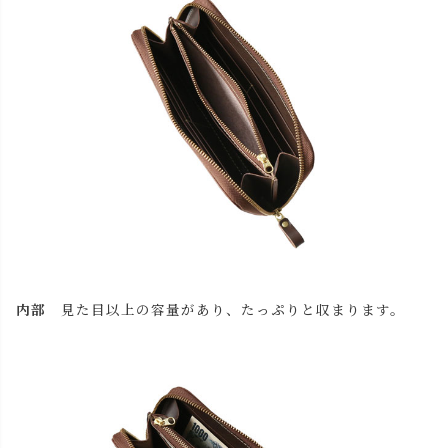
close
名入れについて 【アルファベット大文字のみ、3文字ま
で】
(
内部
見た目以上の容量があり、たっぷりと収まります。
必
名入れ文字はご購入手続きの途中に出てくる「通信欄」に
須
ご記入ください。
)
色
キャメル