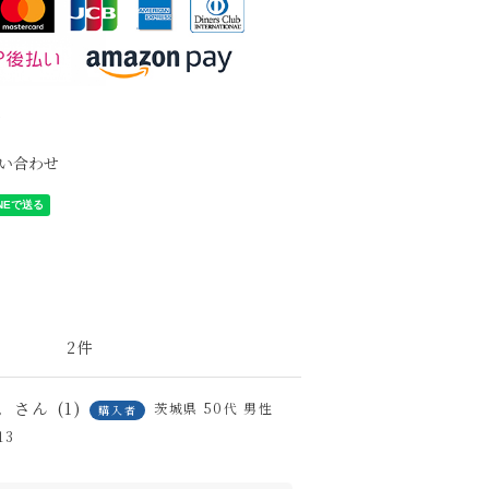
て
い合わせ
2
。
1
茨城県
50代
男性
購入者
13