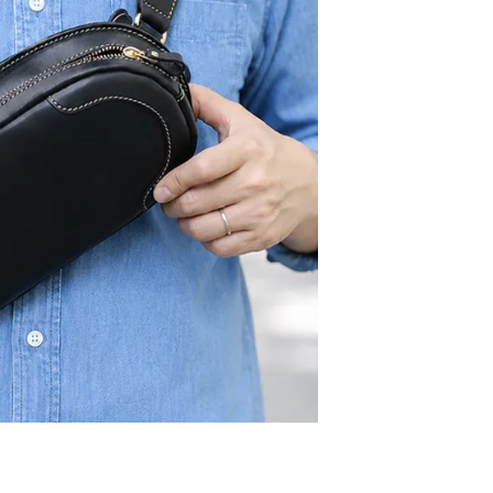
ョコ
カ
ッド
カ
ラック
カ