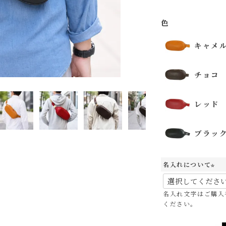
色
キャメ
チョコ
レッド
ブラッ
キャメル
チ
名入れについて
(
必
名入れ文字はご購入
須
ください。
)