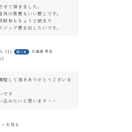
させて頂きました。

金具の質感もいい感じです。

長財布もちょうど納まり

イジング感を出したいです。
1
北海道
男性
購入者
25
調整して頂きありがとうございま
です

い込みたいと思います＾＾
ューを見る