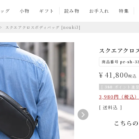
ッグ
小物
ギフト
読み物
お手入れ
特集
スクエアクロスボディバッグ [nouki3]
スクエアクロスボ
商品番号
pr-sh-3
¥
41,800
税込
[
380
ポイント進呈
3,980円（税
送料込