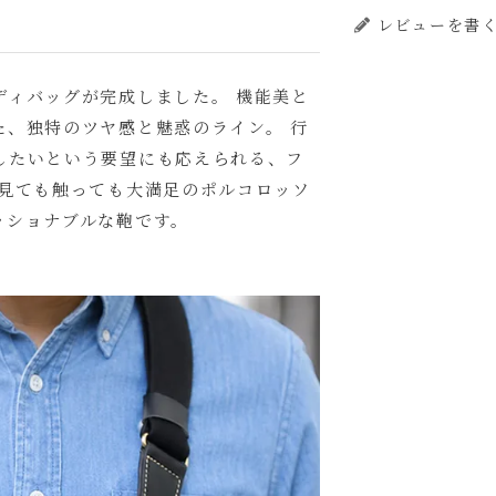
レビューを書
ディバッグが完成しました。 機能美と
た、独特のツヤ感と魅惑のライン。 行
したいという要望にも応えられる、フ
 見ても触っても大満足のポルコロッソ
ッショナブルな鞄です。
いて
(
必
はご購入手続きの途中に出てくる「通信欄」にご記入ください。
須
)
ャメル
カ