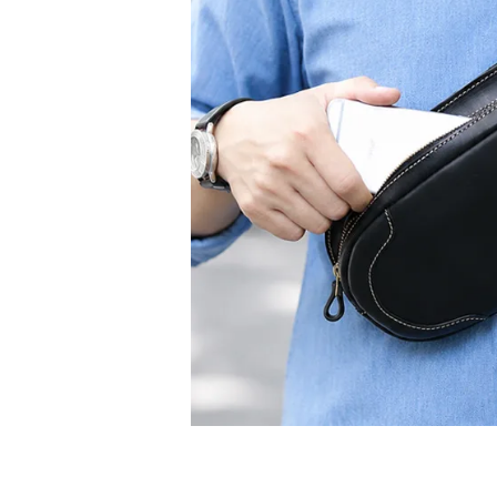
チ
レ
ブ