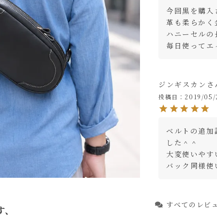
今回黒を購入
革も柔らかく
ハニーセルの
毎日使ってエ
ジンギスカン
投稿日
2019/05/
ベルトの追加
した＾＾

大変使いやすい
バック同様使
すべてのレビ
す、