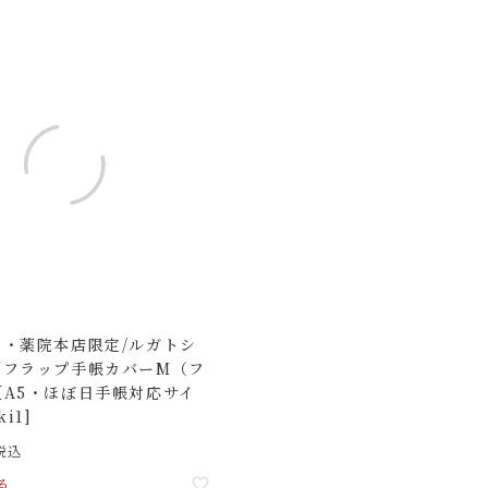
ト・薬院本店限定/ルガトシ
／フラップ手帳カバーM（フ
【A5・ほぼ日手帳対応サイ
i1]
税込
る