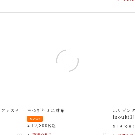
字ファスナ
三つ折りミニ財布
ホリゾン
[nouki3
New!
¥
19,800
税込
¥
19,800
詳細を見る