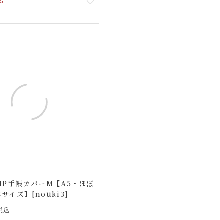
る
IP手帳カバーM【A5・ほぼ
サイズ】[nouki3]
税込