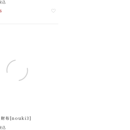
税込
る
布[nouki3]
税込