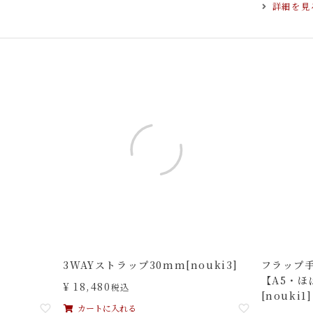
詳細を見
3WAYストラップ30mm[nouki3]
フラップ
【A5・ほ
¥
18,480
税込
[nouki1]
カートに入れる