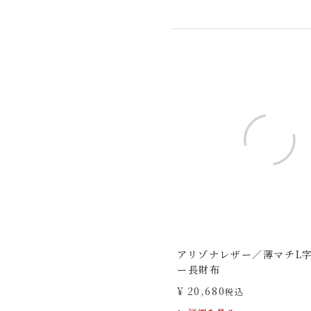
アリゾナレザー／薄マチL
ー長財布
¥
20,680
税込