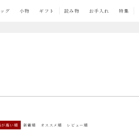
商品番号
ッグ
小物
ギフト
読み物
お手入れ
特集
並び順
新着順
登録順
価格
優先度順
レビュー順
検索
格が高い順
新着順
オススメ順
レビュー順