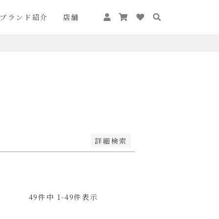
ブランド紹介
店舗
が安い順
価格が高い順
キーワードヒット順
詳細検索
49
件中
1
-
49
件表示