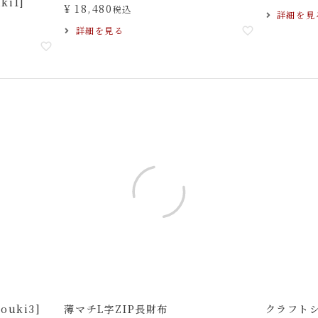
i1]
¥
18,480
税込
詳細を見
詳細を見る
uki3]
薄マチL字ZIP長財布
クラフト