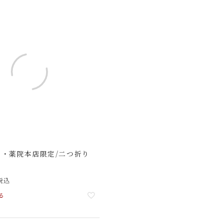
ト・薬院本店限定/二つ折り
税込
る