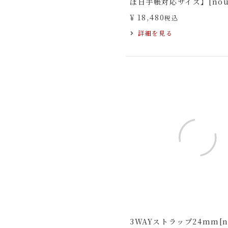
ぼ日手帳対応サイズ】[nouk
¥
18,480
税込
詳細を見る
3WAYストラップ24mm[no