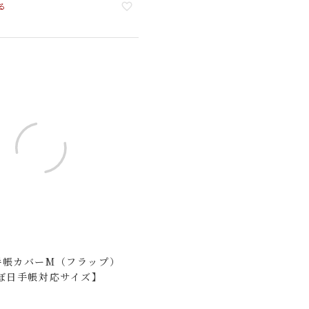
る
手帳カバーM（フラップ）
ぼ日手帳対応サイズ】