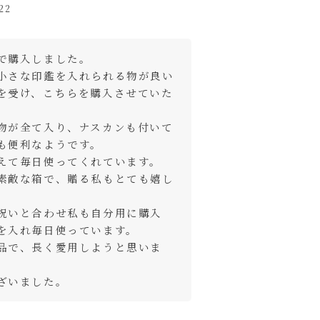
22
ートに入れる
で購入しました。

ートに入れる
小さな印鑑を入れられる物が良い
を受け、こちらを購入させていた
ートに入れる
物が全て入り、ナスカンも付いて
も便利なようです。

えて毎日使ってくれています。

素敵な箱で、贈る私もとても嬉し


祝いと合わせ私も自分用に購入
を入れ毎日使っています。

品で、長く愛用しようと思いま
ざいました。