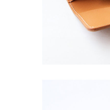
チ
レ
ブ