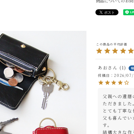
商品についてのお問
あお
1
投稿日
2026/07/
父親への還暦
ただきました。
とても丁寧な
父も喜んでい
す。

結構大きな作