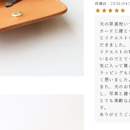
投稿日
2026/04/
ョコ
カ
夫の昇進祝い
ッド
カ
カードと鍵と
とリクエスト
だきました。

ラック
カ
リクエストの
いるのでとて
気に入って貰
ラッピングも
く思いました。
また、夫のお
し、写真と鍵
とても素敵な
す。

ありがとうご