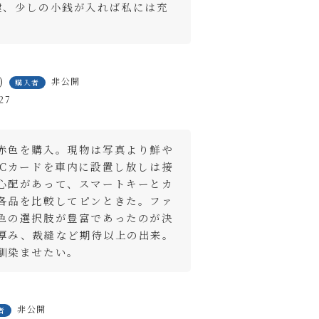
鍵、少しの小銭が入れば私には充
非公開
購入者
27
赤色を購入。現物は写真より鮮や
close
TCカードを車内に設置し放しは接
心配があって、スマートキーとカ
各品を比較してピンときた。ファ
色の選択肢が豊富であったのが決
厚み、裁縫など期待以上の出来。
馴染ませたい。
非公開
ートに入れる
者