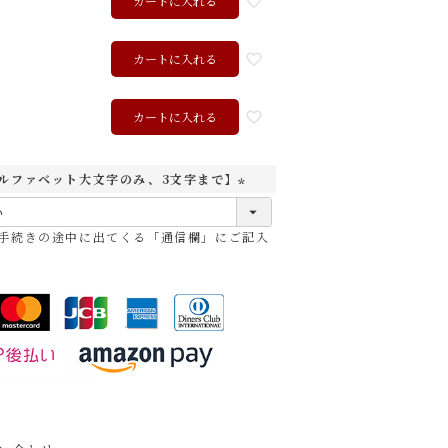
カートに入れる
カートに入れる
ク
カートに入れる
ルファベット大文字のみ、3文字まで】
(
必
手続きの途中に出てくる「通信欄」にご記入
須
)
ャメル
チョコ
レッド
ブラック
て