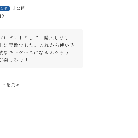
非公開
購入者
19
プレゼントとして　購入しまし
上に素敵でした。これから使い込
敵なキーケースになるんだろう
が楽しみです。
ューを見る
く