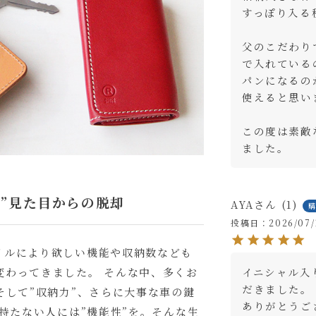
すっぽり入る
父のこだわり
で入れている
パンになるの
使えると思いま
この度は素敵
ました。
”見た目からの脱却
AYA
1
投稿日
2026/07/
イルにより欲しい機能や収納数なども
変わってきました。 そんな中、多くお
イニシャル入
だきました。

そして”収納力”、さらに大事な車の鍵
ありがとうご
を持たない人には”機能性”を。そんな生