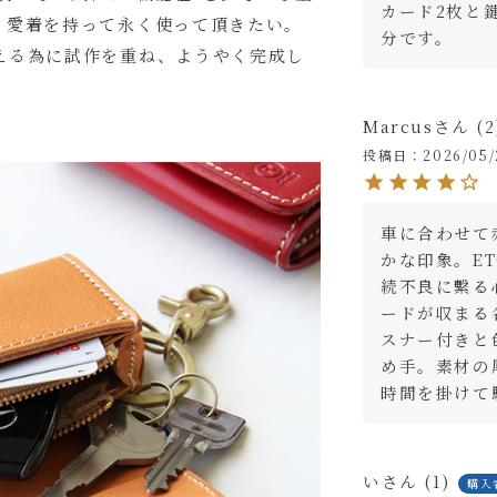
カード2枚と
、愛着を持って永く使って頂きたい。
分です。
える為に試作を重ね、ようやく完成し
Marcus
2
投稿日
2026/05/
車に合わせて
かな印象。E
続不良に繫る
いて【アルファベット大文字のみ、3文字まで】
ードが収まる
(
スナー付きと
必
はご購入手続きの途中に出てくる「通信欄」にご記入ください。
め手。素材の
須
時間を掛けて
)
ャメル
い
1
カ
購入