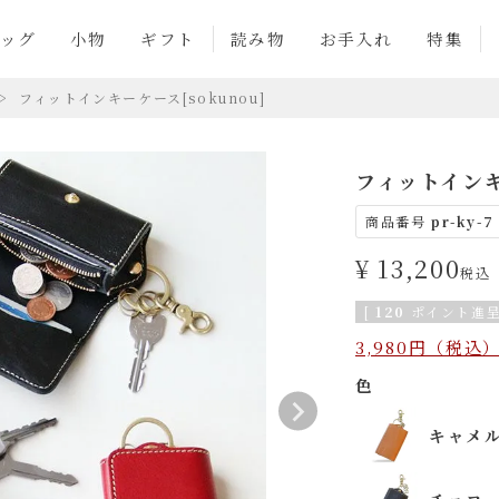
ッグ
小物
ギフト
読み物
お手入れ
特集
フィットインキーケース[sokunou]
フィットイン
商品番号
pr-ky-7
¥
13,200
税込
[
120
ポイント進呈
3,980円（税
色
キャメ