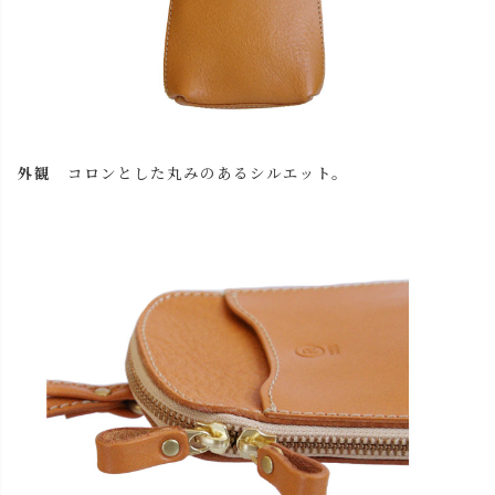
外観
コロンとした丸みのあるシルエット。
close
名入れについて【アルファベット大文字のみ、3文字まで】
(
必
名入れ文字はご購入手続きの途中に出てくる「通信欄」に
須
ご記入ください。
)
色