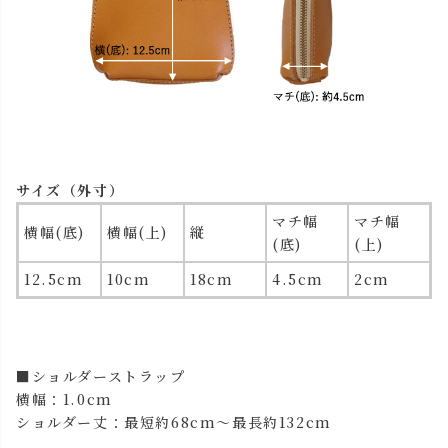
サイズ（外寸）
マチ幅
マチ幅
横幅(底)
横幅(上)
縦
(底)
(上)
12.5cm
10cm
18cm
4.5cm
2cm
■ショルダーストラップ
横幅：1.0cm
ショルダー丈：最短約68cm～最長約132cm