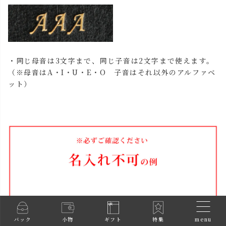
・同じ母音は3文字まで、同じ子音は2文字まで使えます。
（※母音はA・I・U・E・O 子音はそれ以外のアルファベ
ット）
menu
バック
小物
ギフト
特集