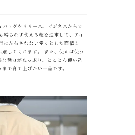
Yバッグをリリース。ビジネスからカ
にも縛られず使える鞄を追求して、アイ
流行に左右されない堂々とした面構え
活躍してくれます。 また、使えば使う
品な魅力がたっぷり。とことん使い込
るまで育て上げたい一品です。
いて
(
必
はご購入手続きの途中に出てくる「通信欄」にご記入ください。
須
)
ャメル
カ