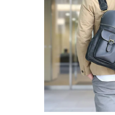
チ
レ
ブ