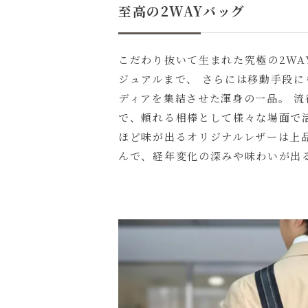
至高の2WAYバッグ
こだわり抜いて生まれた究極の2WA
ジュアルまで、 さらには移動手段
ディアを集結させた渾身の一品。 
で、頼れる相棒として様々な場面で
ほど味が出るオリジナルレザーは上
んで、経年変化の深みや味わいが出
名入れにつ
名入れ文字
色
キ