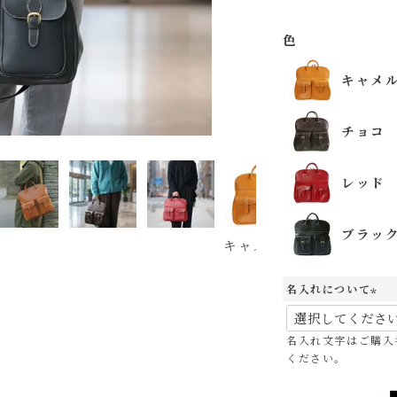
色
キャメ
チョコ
レッド
ブラッ
キャメル
チョコ
レ
名入れについて
(
必
名入れ文字はご購入
須
ください。
)