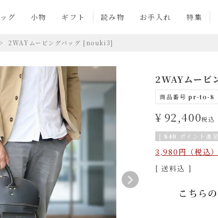
ッグ
小物
ギフト
読み物
お手入れ
特集
2WAYムービングバッグ [nouki3]
2WAYムービン
商品番号
pr-to-8
¥
92,400
税込
[
840
ポイント進呈
3,980円（税
送料込