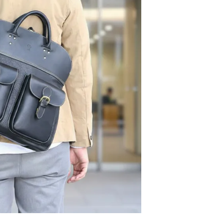
ョコ
カ
ッド
カ
ラック
カ