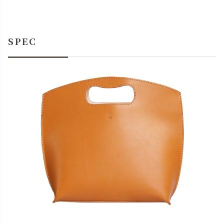
SPEC
close
名入れについて 【アルファベット大文字のみ、10文字ま
で】
(
必
名入れ文字はご購入手続きの途中に出てくる「通信欄」に
須
ご記入ください。
)
色