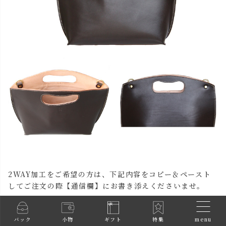
2WAY加工をご希望の方は、下記内容をコピー＆ペースト
してご注文の際【通信欄】にお書き添えくださいませ。
【2WAY加工/カシメ1発 加工料金2,200円】
menu
バック
小物
ギフト
特集