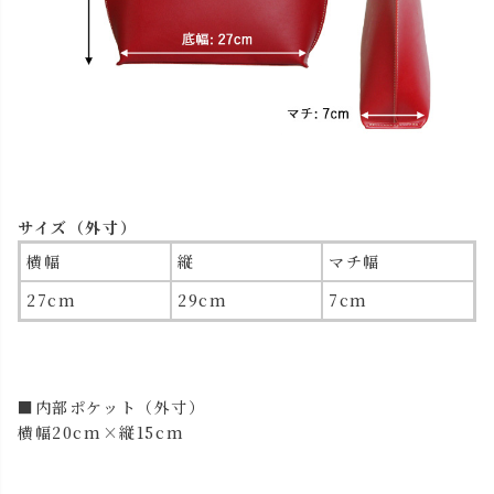
サイズ（外寸）
横幅
縦
マチ幅
27cm
29cm
7cm
■内部ポケット（外寸）
横幅20cm×縦15cm