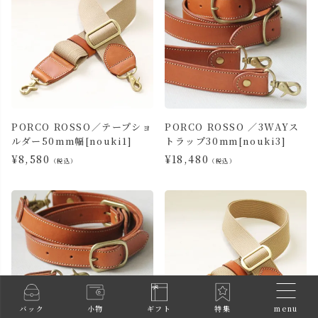
PORCO ROSSO／テープショ
PORCO ROSSO ／3WAYス
ルダー50mm幅[nouki1]
トラップ30mm[nouki3]
¥
8,580
¥
18,480
（税込）
（税込）
menu
バック
小物
ギフト
特集