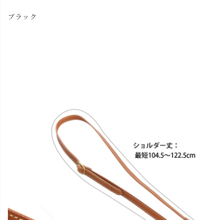
ブラック
close
色
キャメル
カートに入れる
チョコ
カートに入れる