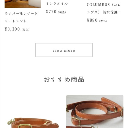
ミンクオイル
COLUMBUS（コロ
¥
770
ンブス） 防水保護ス
（税込）
ラナパー社レザート
プレー「アメダス」
¥
880
リートメント
（税込）
（60ml）
¥
3,300
（税込）
view more
おすすめ商品