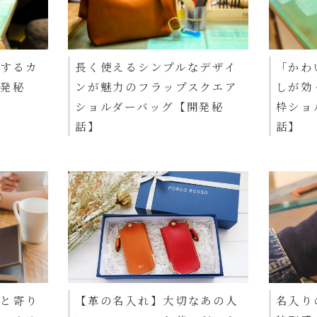
現するカ
長く使えるシンプルなデザイ
「かわ
開発秘
ンが魅力のフラップスクエア
しが効
ショルダーバッグ【開発秘
枠ショ
話】
話】
っと寄り
【革の名入れ】大切なあの人
名入り