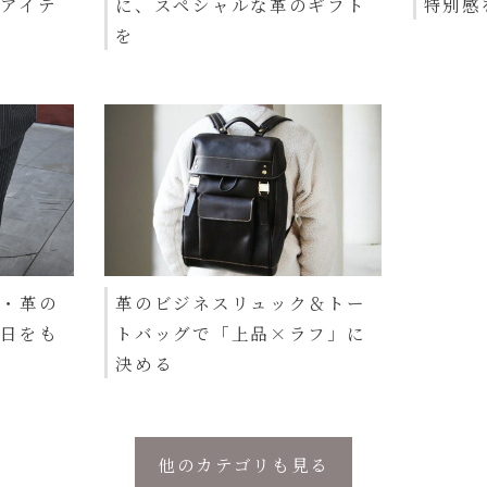
アイテ
に、スペシャルな革のギフト
特別感
を
製・革の
革のビジネスリュック＆トー
毎日をも
トバッグで「上品×ラフ」に
決める
他のカテゴリも見る