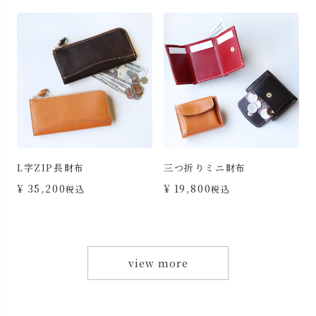
L字ZIP長財布
三つ折りミニ財布
カ
¥
35,200
¥
19,800
税込
税込
view more