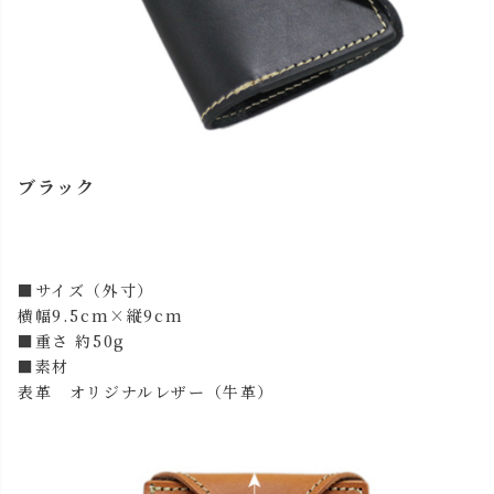
ブラック
close
名入れについて 【アルファベット大文字のみ、3文字ま
■サイズ（外寸）
で】
横幅9.5cm×縦9cm
(
■重さ 約50g
必
名入れ文字はご購入手続きの途中に出てくる「通信欄」に
■素材
須
ご記入ください。
表革 オリジナルレザー（牛革）
)
色
キャメル