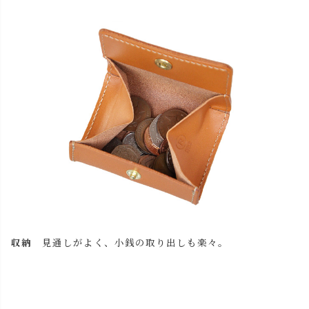
close
名入れについて 【アルファベット大文字のみ、3文字ま
で】
(
必
名入れ文字はご購入手続きの途中に出てくる「通信欄」に
須
ご記入ください。
収納
見通しがよく、小銭の取り出しも楽々。
)
色