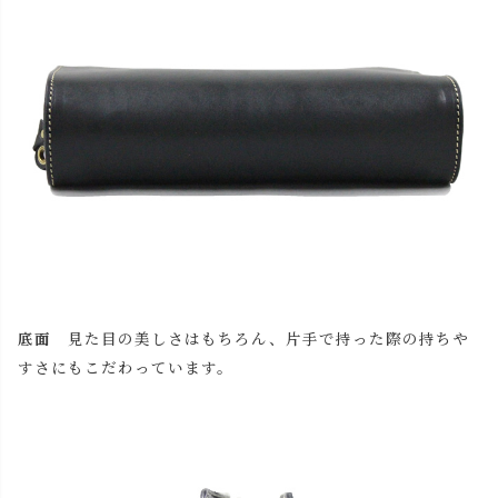
close
名入れについて
(
底面
見た目の美しさはもちろん、片手で持った際の持ちや
必
名入れ文字はご購入手続きの途中に出てくる「通信欄」に
須
すさにもこだわっています。
ご記入ください。
)
色
キャメル
カートに入れる