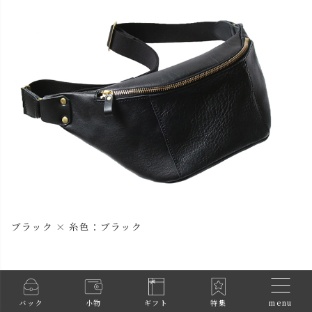
ブラック × 糸色：ブラック
menu
バック
小物
ギフト
特集