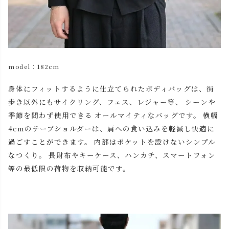
レッド
カートに入れる
ブラック
カートに入れる
本体：ブラック×糸色：ブ
model：182cm
カートに入れる
ラック
身体にフィットするように仕立てられたボディバッグは、街
キャメル×ブラウンショル
歩き以外にもサイクリング、フェス、レジャー等、 シーンや
カートに入れる
ダー
季節を問わず使用できる オールマイティなバッグです。 横幅
レッド×ブラックショルダ
4cmのテープショルダーは、肩への食い込みを軽減し快適に
カートに入れる
ー
過ごすことができます。 内部はポケットを設けないシンプル
なつくり。 長財布やキーケース、ハンカチ、スマートフォン
等の最低限の荷物を収納可能です。