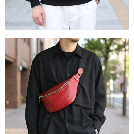
close
名入れについて
(
必
名入れ文字はご購入手続きの途中に出てくる「通信欄」に
須
ご記入ください。
)
色
キャメル
カートに入れる
チョコ
カートに入れる