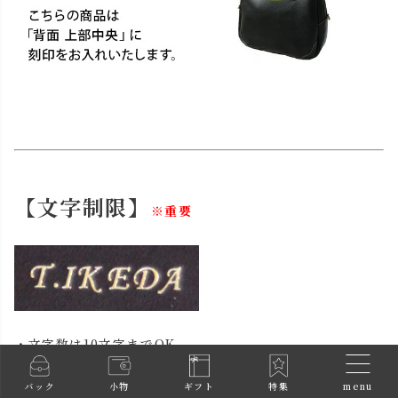
【文字制限】
※重要
・文字数は10文字までOK
・アルファベット大文字のみOK
・ドット（.）は1回だけ使えます。
menu
バック
小物
ギフト
特集