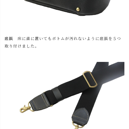
底鋲
床に直に置いてもボトムが汚れないように底鋲を５つ
取り付けました。
close
名入れについて
(
必
名入れ文字はご購入手続きの途中に出てくる「通信欄」に
須
ご記入ください。
)
色
キャメル
カートに入れる