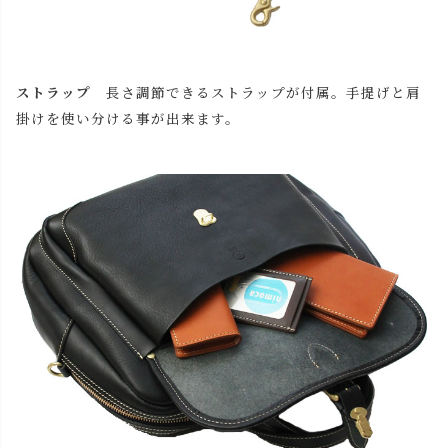
チョコ
カートに入れる
ストラップ
長さ調節できるストラップが付属。手提げと肩
レッド
カートに入れる
掛けを使い分ける事が出来ます。
ブラック
カートに入れる