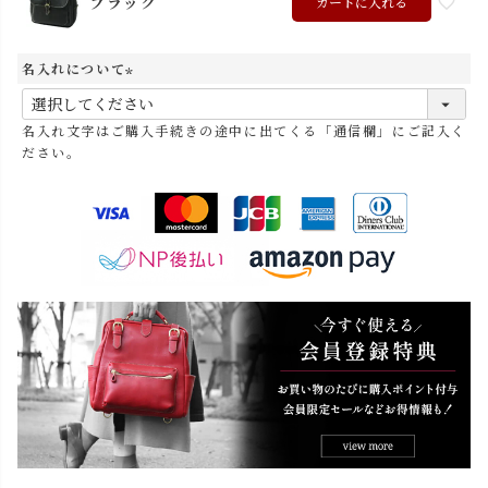
ブラック
カートに入れる
名入れについて
(
必
名入れ文字はご購入手続きの途中に出てくる「通信欄」にご記入く
須
ださい。
)