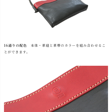
16通りの配色
本体・革紐と革帯のカラーを組み合わせるこ
とができます。
close
名入れについて
(
必
名入れ文字はご購入手続きの途中に出てくる「通信欄」に
須
ご記入ください。
)
革帯の革色
本体・革紐の革色