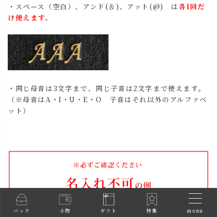
・スペース（空白）、アンド(＆)、アット(@) は
各1回だ
け使えます。
・同じ母音は3文字まで、同じ子音は2文字まで使えます。
（※母音はA・I・U・E・O 子音はそれ以外のアルファベ
ット）
menu
バック
小物
ギフト
特集