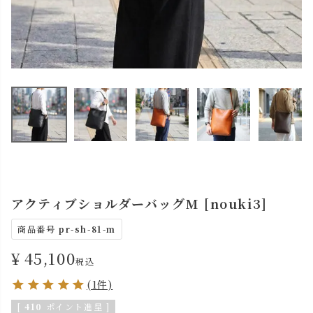
アクティブショルダーバッグM [nouki3]
商品番号
pr-sh-81-m
¥
45,100
税込
(1件)
[
410
ポイント進呈 ]