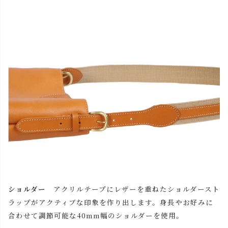
close
名入れについて
(
必
名入れ文字はご購入手続きの途中に出てくる「通信欄」に
須
ご記入ください。
)
ショルダー
アクリルテープにレザーを重ねたショルダースト
色
ラップがアクティブな印象を作り出します。身長やお好みに
合わせて調節可能な40mm幅のショルダーを使用。
キャメル
カートに入れる