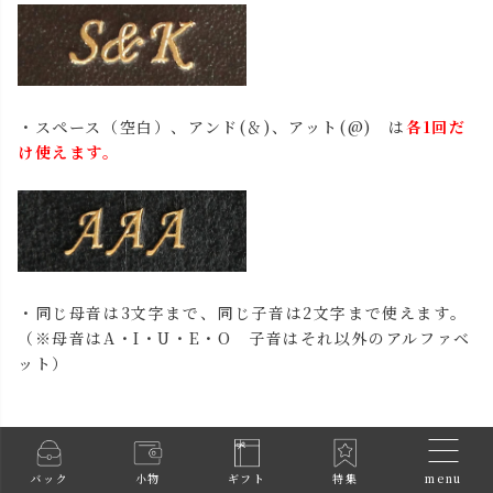
・スペース（空白）、アンド(＆)、アット(@) は
各1回だ
け使えます。
・同じ母音は3文字まで、同じ子音は2文字まで使えます。
（※母音はA・I・U・E・O 子音はそれ以外のアルファベ
ット）
menu
バック
小物
ギフト
特集