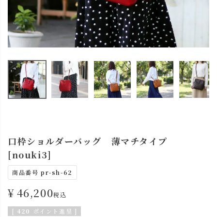
口枠ショルダーバッグ 薄マチタイプ
[nouki3]
商品番号
pr-sh-62
¥
46,200
税込
[
420
ポイント進呈 ]