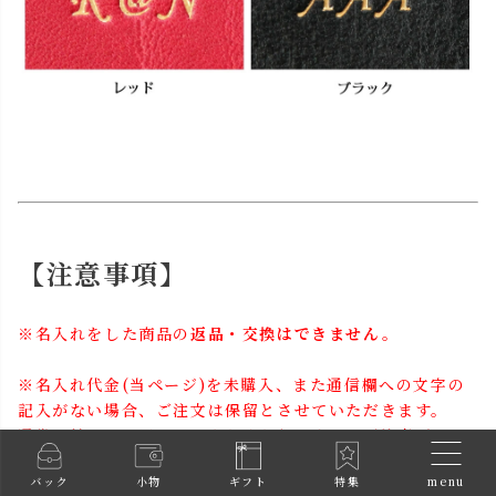
【注意事項】
※名入れをした商品の
返品・交換はできません。
※名入れ代金(当ページ)を未購入、また通信欄への文字の
記入がない場合、ご注文は保留とさせていただきます。
通常の納期でお届けができなくなりますのでご注意下さ
い。
menu
バック
小物
ギフト
特集