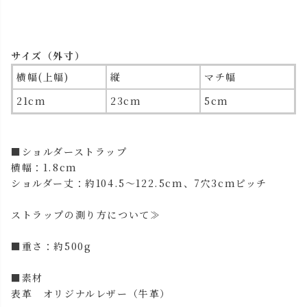
サイズ（外寸）
横幅(上幅)
縦
マチ幅
21cm
23cm
5cm
■ショルダーストラップ
横幅：1.8cm
ショルダー丈：約104.5～122.5cm、7穴3cmピッチ
ストラップの測り方について≫
■重さ：約500g
■素材
表革 オリジナルレザー（牛革）