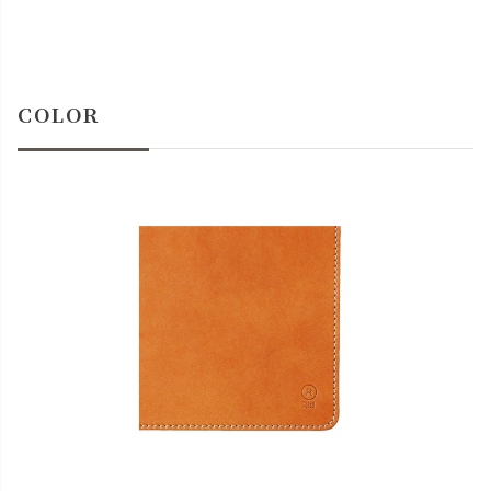
COLOR
close
名入れについて
(
必
名入れ文字はご購入手続きの途中に出てくる「通信欄」に
須
ご記入ください。
)
色
キャメル
カートに入れる