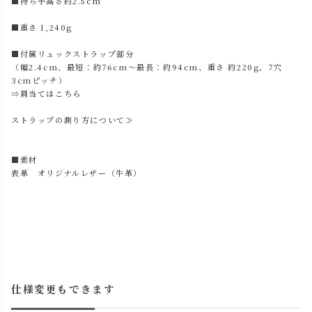
■持ち手高さ約2.5cm
■重さ 1,240g
■付属リュックストラップ部分
（幅2.4cm、最短：約76cm～最長：約94cm、重さ 約220g、7穴
3cmピッチ）
⇒肩当てはこちら
ストラップの測り方について≫
■素材
表革 オリジナルレザー（牛革）
仕様変更もできます