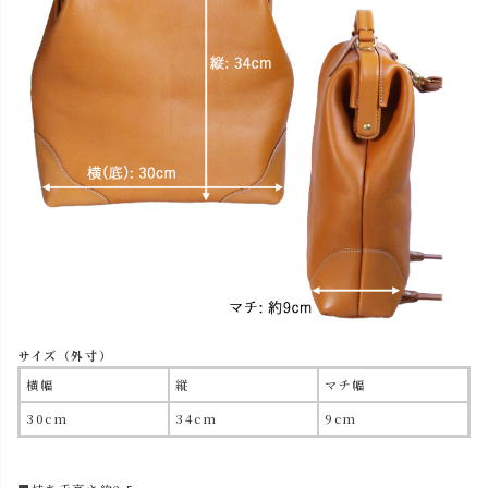
サイズ（外寸）
横幅
縦
マチ幅
30cm
34cm
9cm