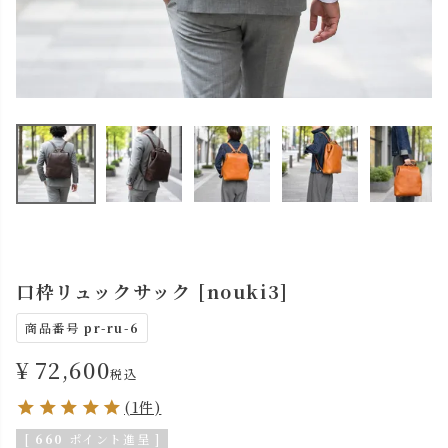
口枠リュックサック [nouki3]
商品番号
pr-ru-6
¥
72,600
税込
(1件)
[
660
ポイント進呈 ]