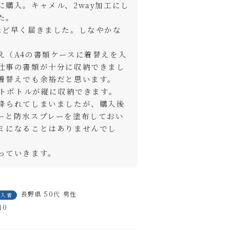
に購入。キャメル、2way加工にし
。

ほど早く届きました。しなやかな
え（A4の書類ケースに着替えを入
仕事の書類が十分に収納できまし
着替えでも余裕だと思います。
ットボトルが縦に収納できます。

降られてしまいましたが、購入後
close
ーと防水スプレーを塗布しておい
ミになることはありませんでし
っていきます。
長野県
50代
男性
購入者
10
ートに入れる