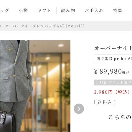
ッグ
小物
ギフト
読み物
お手入れ
特集
オーバーナイトダレスバッグA4E [nouki3]
オーバーナイトダ
商品番号
pr-bu-6
¥
89,980
税込
[
818
ポイント進呈 
3,980円（税
送料込