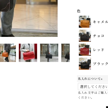
色
キャメ
チョコ
レッド
ブラッ
キャメル
チ
名入れについて
(
必
名入れ文字はご購入
須
ください。
)