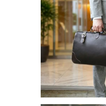
チ
レ
ブ