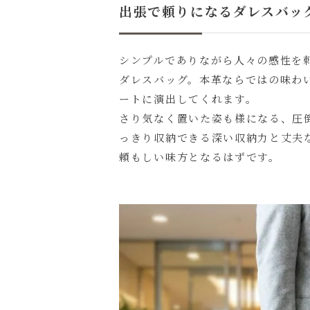
出張で頼りになるダレスバッ
シンプルでありながら人々の感性を
ダレスバッグ。本革ならではの味わ
ートに演出してくれます。
さり気なく置いた姿も様になる、圧
っきり収納できる深い収納力と丈夫
頼もしい味方となるはずです。
名入れにつ
名入れ文字
色
キ