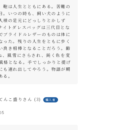
、鞄は人生とともにある。苦難の
日。いつの時も、飼い犬のように
人様の足元にどっしりとかしず
ナイトダレスバッグは三代目とな
でブライドルレザーのものは体に
なった。残りの人生をともに歩く
い良き相棒となることだろう。齢
重ね、風雪にさらされ、鈍く色を変
風格となる。手でしっかりと提げ
にも連れ出してやろう。物語が期
てんこ盛り
3
購入者
05