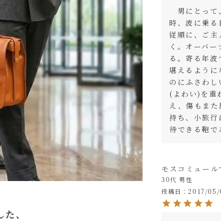
　男にとって
時、波に乗る
従順に、ご主
く。オーバー
る。寄る年波
堪えるように
のにふさわし
(よわい)を
え、傷もまた
持ち、小旅行
モスコミュール
30代
男性
投稿日
2017/05/
した、