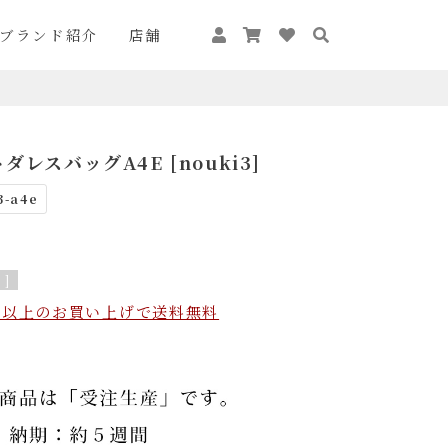
ブランド紹介
店舗
レスバッグA4E [nouki3]
3-a4e
]
込）以上のお買い上げで送料無料