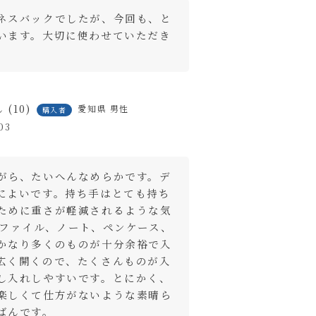
ネスバックでしたが、今回も、と
ートに入れる
います。大切に使わせていただき
ートに入れる
10
愛知県
男性
購入者
ートに入れる
03
がら、たいへんなめらかです。デ
によいです。持ち手はとても持ち
ために重さが軽減されるような気
4ファイル、ノート、ペンケース、
かなり多くのものが十分余裕で入
広く開くので、たくさんものが入
し入れしやすいです。とにかく、
楽しくて仕方がないような素晴ら
ばんです。