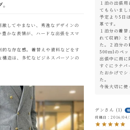
１泊の出張用
グ。
てもらいました
予定より5日
革です。

刺激してやまない、秀逸なデザインの
１泊分の着替
い豊かな表情が、ハードな出張をスマ
れて収納）と
た。２泊分の
倒的な存在感。着替えや資料などをす
500mlのペ
な構造は、多忙なビジネスパーソンの
出張中に雨に
すぐにラナパ
たおかげでシ
いて
た。

(
今後大切に使
必
はご購入手続きの途中に出てくる「通信欄」にご記入ください。
須
)
デン
1
投稿日
2016/04/
ャメル
カ