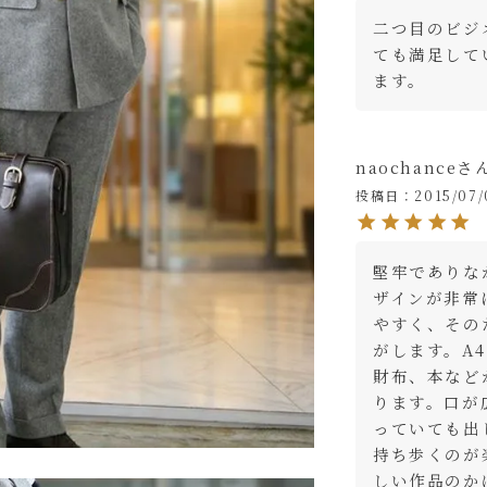
二つ目のビジ
ョコ
カ
ても満足して
ます。
ッド
カ
naochance
ラック
カ
投稿日
2015/07/
堅牢でありな
ザインが非常
やすく、その
がします。A
財布、本など
ります。口が
っていても出
持ち歩くのが
しい作品のか