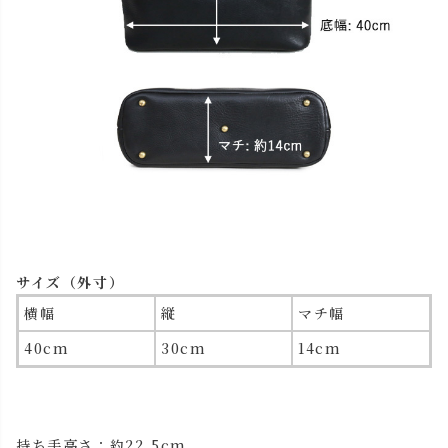
サイズ（外寸）
横幅
縦
マチ幅
40cm
30cm
14cm
持ち手高さ：約22.5cm