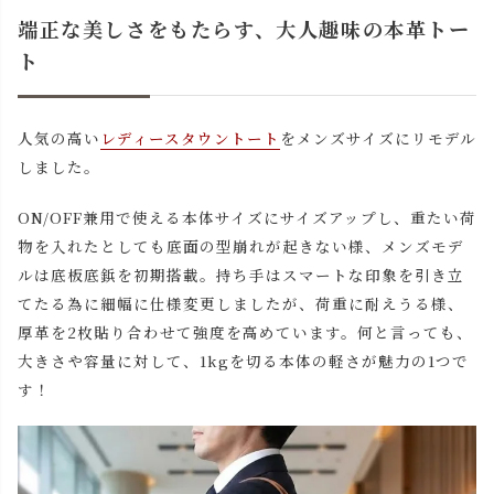
端正な美しさをもたらす、大人趣味の本革トー
ト
人気の高い
レディースタウントート
をメンズサイズにリモデル
しました。
ON/OFF兼用で使える本体サイズにサイズアップし、重たい荷
物を入れたとしても底面の型崩れが起きない様、メンズモデ
ルは底板底鋲を初期搭載。持ち手はスマートな印象を引き立
てたる為に細幅に仕様変更しましたが、荷重に耐えうる様、
厚革を2枚貼り合わせて強度を高めています。何と言っても、
大きさや容量に対して、1kgを切る本体の軽さが魅力の1つで
す！