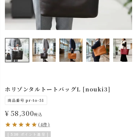
ホリゾンタルトートバッグL [nouki3]
商品番号
pr-to-51
¥
58,300
税込
(4件)
[
530
ポイント進呈 ]