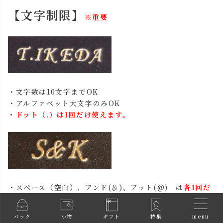
【文字制限】
※重要
・文字数は10文字までOK
・アルファベット大文字のみOK
・ドット（.）は1回だけ使えます。
・スペース（空白）、アンド(＆)、アット(@) は
各1回だ
け使えます。
menu
バック
小物
ギフト
特集