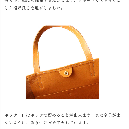
持ち手。強度を確保するだけでなく、シャープでスッキリと
した格好良さを追求しました。
close
名入れについて
(
必
名入れ文字はご購入手続きの途中に出てくる「通信欄」に
須
ご記入ください。
)
色
ホック
口はホックで留めることが出来ます。表に金具が出
ないように、取り付け方を工夫しています。
キャメル
カートに入れる