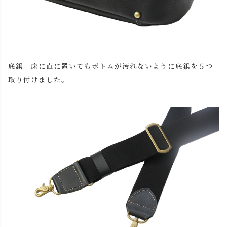
底鋲
床に直に置いてもボトムが汚れないように底鋲を５つ
取り付けました。
close
名入れについて
(
必
名入れ文字はご購入手続きの途中に出てくる「通信欄」に
須
ご記入ください。
)
色
キャメル
カートに入れる