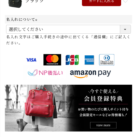
ブラック
カートに入れる
名入れについて
(
必
名入れ文字はご購入手続きの途中に出てくる「通信欄」にご記入く
須
ださい。
)