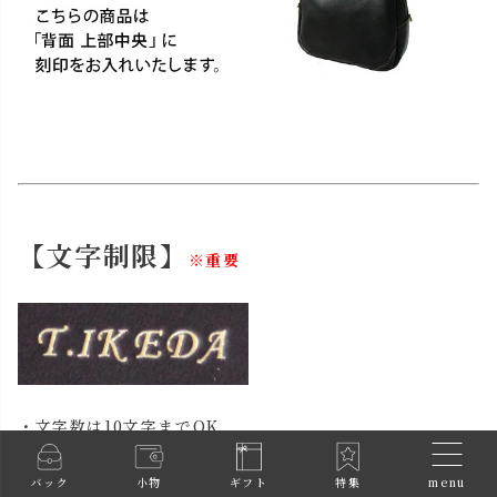
【文字制限】
※重要
・文字数は10文字までOK
・アルファベット大文字のみOK
・ドット（.）は1回だけ使えます。
menu
バック
小物
ギフト
特集