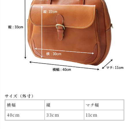
サイズ（外寸）
横幅
縦
マチ幅
40cm
33cm
11cm