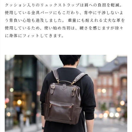
キャメル
カートに入れる
クッション入りのリュックストラップは肩への負担を軽減。
使用している金具パーツにもこだわり、背中に干渉しないよ
チョコ
カートに入れる
う背負い心地も追及しました。 重量にも耐えれる丈夫な革を
使用しているため、使い始め当初は、硬さを感じますが徐々
レッド
に身体にフィットしてきます。
カートに入れる
ブラック
カートに入れる