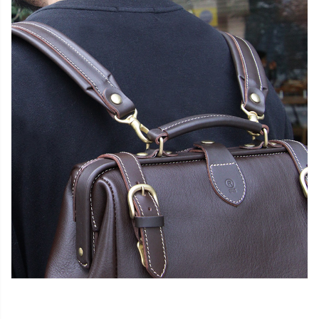
close
名入れについて 【アルファベット大文字のみ、10文字ま
で】
(
必
名入れ文字はご購入手続きの途中に出てくる「通信欄」に
須
ご記入ください。
)
色