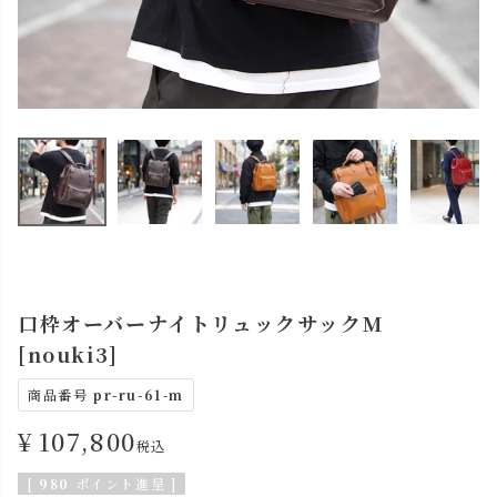
口枠オーバーナイトリュックサックM
[nouki3]
商品番号
pr-ru-61-m
¥
107,800
税込
[
980
ポイント進呈 ]