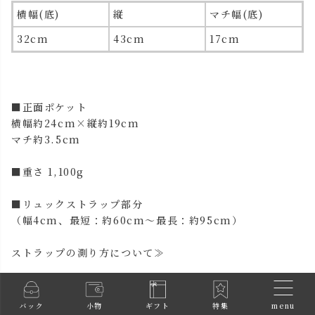
横幅(底)
縦
マチ幅(底)
32cm
43cm
17cm
■正面ポケット
横幅約24cm×縦約19cm
マチ約3.5cm
■重さ 1,100g
■リュックストラップ部分
（幅4cm、最短：約60cm～最長：約95cm）
ストラップの測り方について≫
■素材
menu
バック
小物
ギフト
特集