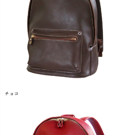
close
名入れについて 【アルファベット大文字のみ、10文字ま
で】
(
チョコ
必
名入れ文字はご購入手続きの途中に出てくる「通信欄」に
須
ご記入ください。
)
色