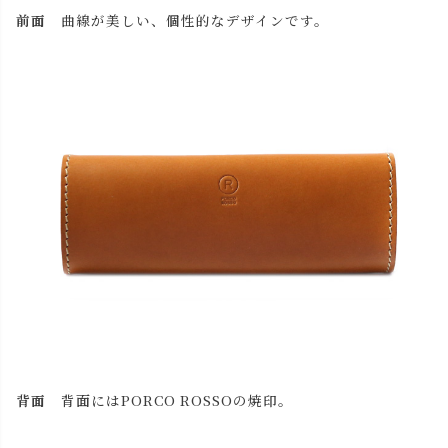
前面
曲線が美しい、個性的なデザインです。
close
名入れについて 【アルファベット大文字のみ、3文字ま
で】
(
必
名入れ文字はご購入手続きの途中に出てくる「通信欄」に
須
ご記入ください。
)
色
背面
背面にはPORCO ROSSOの焼印。
キャメル