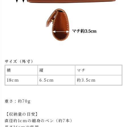
サイズ（外寸）
横
縦
マチ
18cm
6.5cm
約3.5cm
重さ：約70g
【収納量の目安】
直径約1cmの細身のペン（約7本）
長さ16cmの定規