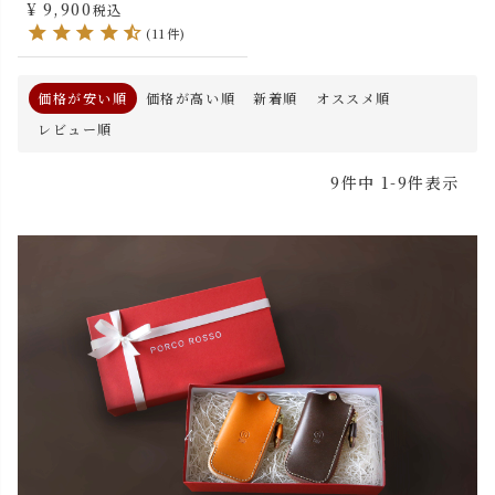
¥
9,900
税込
(11件)
価格が安い順
価格が高い順
新着順
オススメ順
レビュー順
9
件中
1
-
9
件表示