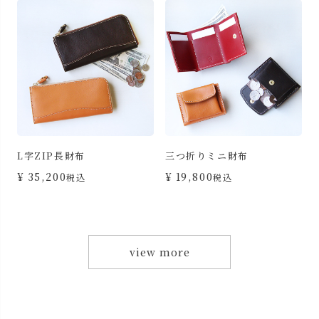
L字ZIP長財布
三つ折りミニ財布
カ
¥
35,200
¥
19,800
税込
税込
view more