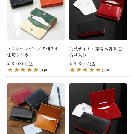
アリゾナレザー／名刺入れ
公式サイト・薬院本店限定/
仕切り付き
名刺入れ
¥
8,030
¥
8,800
税込
税込
(4件)
(5件)