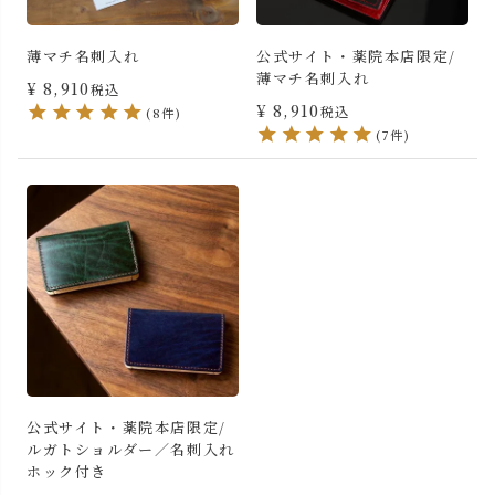
薄マチ名刺入れ
公式サイト・薬院本店限定/
薄マチ名刺入れ
¥
8,910
税込
¥
8,910
税込
(8件)
(7件)
公式サイト・薬院本店限定/
ルガトショルダー／名刺入れ
ホック付き