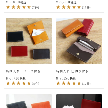
¥
5,830
¥
6,600
税込
税込
(7件)
(15件)
名刺入れ ホック付き
名刺入れ 仕切り付き
¥
6,710
¥
7,150
税込
税込
(8件)
(10件)