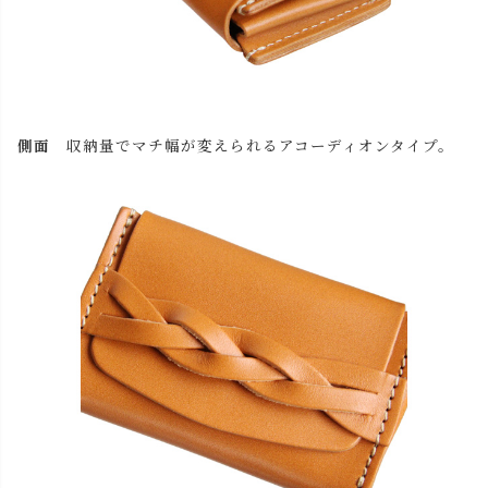
側面
収納量でマチ幅が変えられるアコーディオンタイプ。
close
名入れについて名入れについて 【アルファベット大文字の
み、3文字まで】
(
必
名入れ文字はご購入手続きの途中に出てくる「通信欄」に
須
ご記入ください。
)
色