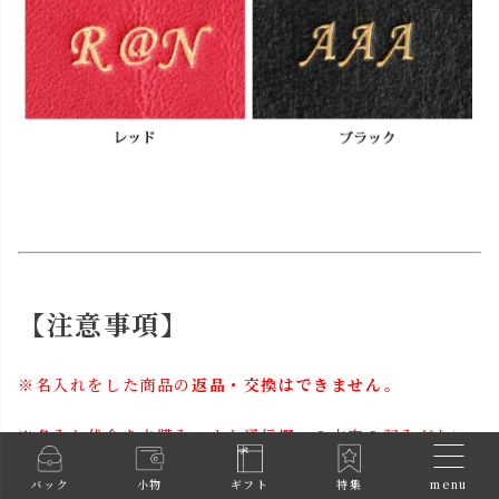
【注意事項】
※名入れをした商品の
返品・交換はできません。
※名入れ代金を未購入、また通信欄への文字の記入がない
場合、ご注文は保留とさせていただきます。
menu
通常の納期でお届けができなくなりますのでご注意下さ
バック
小物
ギフト
特集