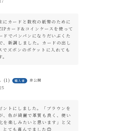
17
主にカードと数枚の紙幣のために
ZIPカード&コインケースを使って
ードでパンパンになりだいぶくた
で、新調しました。カードの出し
スでズボンのポケットに入れても
す。
1
非公開
購入者
25
ゼントにしました。「ブラウンを
が、色が綺麗で革質も良く、使い
化を楽しみたいと思います」と父
。とても喜んでました😊