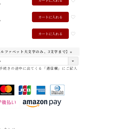
カートに入れる
か
カートに入れる
か
ク
カートに入れる
アルファベット大文字のみ、3文字まで】
(
必
手続きの途中に出てくる「通信欄」にご記入
須
)
て