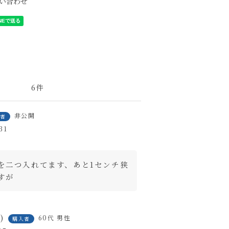
い合わせ
6
非公開
入者
31
を二つ入れてます、あと1センチ狭
すが
2
60代
男性
購入者