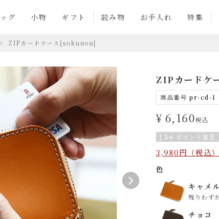
ッグ
小物
ギフト
読み物
お手入れ
特集
ZIPカードケース[sokunou]
ZIPカードケ
商品番号
pr-cd-1
¥
6,160
税込
[
56
ポイント進呈 
3,980円（税
色
キャメ
残りわず
チョコ