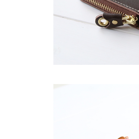
チ
残
レ
残
ブ