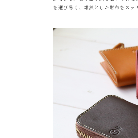
を選び易く、雑然とした財布をスッ
名入れにつ
名入れ文字
色
キ
残