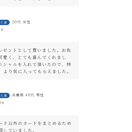
20代
女性
購入者
16
レゼントとして買いました。お色
可愛く、とても喜んでくれまし
ニシャルを入れて頂いたので、特
close
、より気に入ってもらえました。
兵庫県
40代
男性
購入者
06
ード以外のカードをまとめるため
ートに入れる
探していました。
