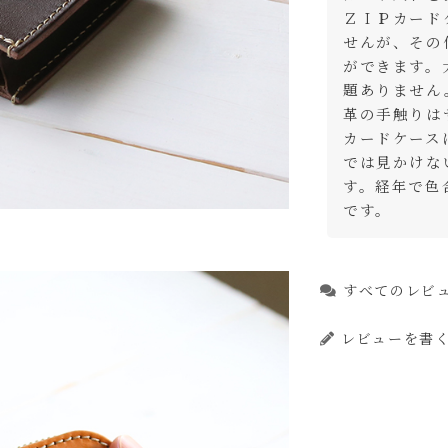
ＺＩＰカード
ョコ
せんが、その
カ
りわずか
ができます。
題ありません。
ッド
カ
革の手触りは
りわずか
カードケース
ラック
では見かけな
カ
す。経年で色
です。
すべてのレビ
レビューを書