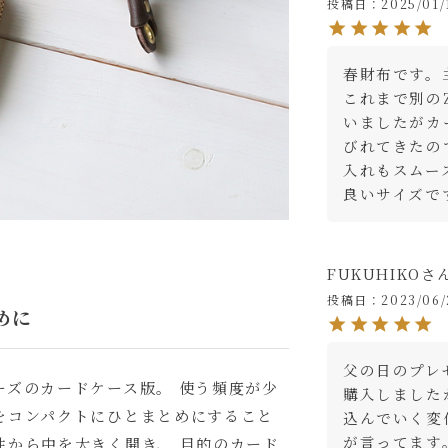
投稿日
2025/01/
春財布です。
これまで別の
いましたがカ
びれてきたの
入れもスムー
良いサイズで
FUKUHIKO
投稿日
2023/06/
めに
父の日のプレ
ーズのカードケース版。 使う頻度が少
購入しました
をコンパクトにひとまとめにすること
込んでいく変
が言ってます
性から中を大きく開き、 目的のカード