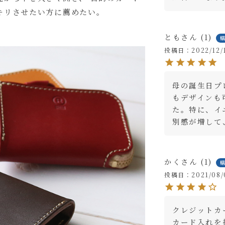
キリさせたい方に薦めたい。
とも
1
投稿日
2022/12/
母の誕生日プ
もデザインも
た。特に、イ
別感が増して
いて 【アルファベット大文字のみ、3文字まで】
(
必
かく
1
はご購入手続きの途中に出てくる「通信欄」にご記入ください。
須
投稿日
2021/08/
)
クレジットカ
ャメル
カ
カード入れを
りわずか