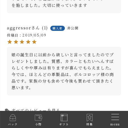
aggressor
1
非公開
購入者
投稿日
2019/05/09
娘の誕生日に以前から欲しいと言ってましたのでプ
レゼントしました。質感、カラーともたいへんすば
らしくやや厚みは有りますが喜んでもらえました。
今では、ほとんどの革製品は、ポルコロッソ様の商
品です。家族の分も含めて今後も買わせて頂きたく
思います。
すべてのレビューを見る
レビューを書く
menu
バック
小物
ギフト
特集