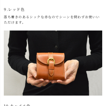
9.レッド色
落ち着きのあるシックな赤なのでシーンを問わずお使いい
ただけます。
close
色
キャメル
カートに入れる
残りわずか
チョコ
カートに入れる
残りわずか
10.キャメル色