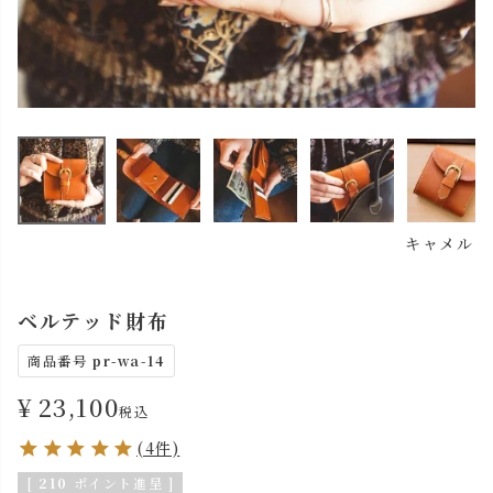
キャメル
ベルテッド財布
商品番号
pr-wa-14
¥
23,100
税込
(4件)
[
210
ポイント進呈 ]