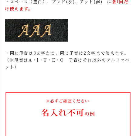
・スペース（空白）、アンド(＆)、アット(@) は
各1回だ
け使えます。
・同じ母音は3文字まで、同じ子音は2文字まで使えます。
（※母音はA・I・U・E・O 子音はそれ以外のアルファベ
ット）