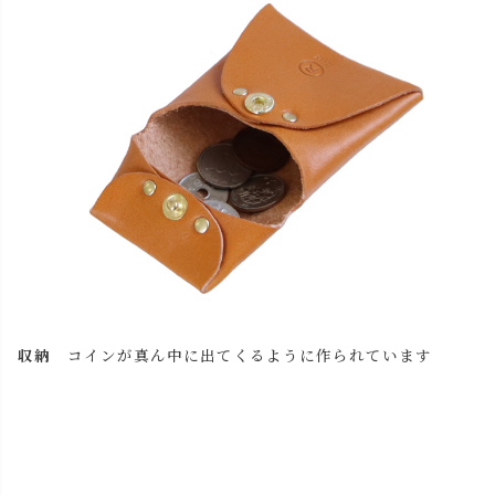
close
名入れについて 【アルファベット大文字のみ、3文字ま
で】
(
必
収納
コインが真ん中に出てくるように作られています
名入れ文字はご購入手続きの途中に出てくる「通信欄」に
須
ご記入ください。
)
色