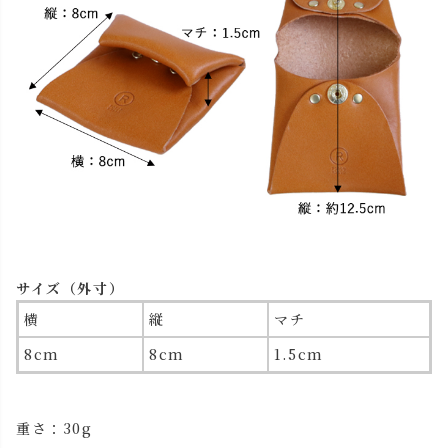
サイズ（外寸）
横
縦
マチ
8cm
8cm
1.5cm
重さ：30g