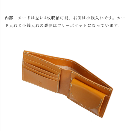
内部
カードは左に4枚収納可能、右側は小銭入れです。カー
ド入れと小銭入れの裏側はフリーポケットになっています。
close
名入れについて 【アルファベット大文字のみ、3文字ま
で】
(
必
名入れ文字はご購入手続きの途中に出てくる「通信欄」に
須
ご記入ください。
)
色
キャメル
カートに入れる
残りわずか