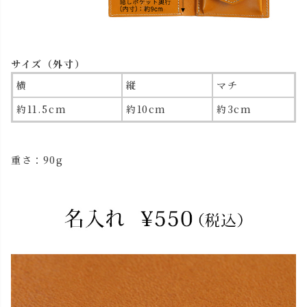
サイズ（外寸）
横
縦
マチ
約11.5cm
約10cm
約3cm
重さ：90g