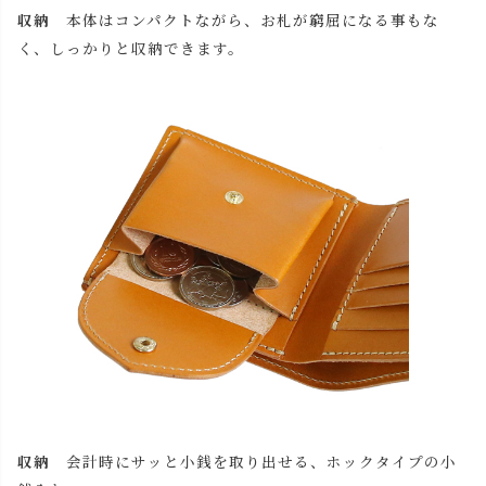
収納
本体はコンパクトながら、お札が窮屈になる事もな
再入荷お知
チョコ
く、しっかりと収納できます。
在庫切れ
らせ
レッド
カートに入れる
残りわずか
再入荷お知
ブラック
在庫切れ
らせ
収納
会計時にサッと小銭を取り出せる、ホックタイプの小