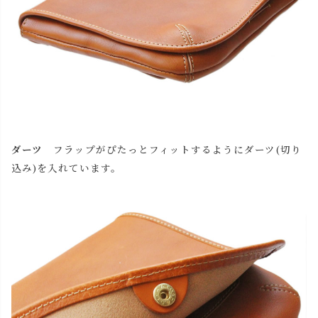
ダーツ
フラップがぴたっとフィットするようにダーツ(切り
close
込み)を入れています。
名入れについて
(
必
名入れ文字はご購入手続きの途中に出てくる「通信欄」に
須
ご記入ください。
)
色
キャメル
カートに入れる